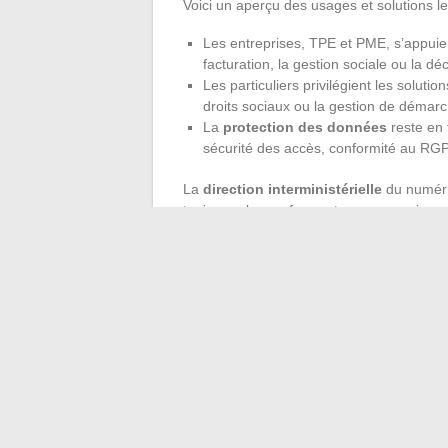
Voici un aperçu des usages et solutions les
Les entreprises, TPE et PME, s’appuie
facturation, la gestion sociale ou la déc
Les particuliers privilégient les solution
droits sociaux ou la gestion de démar
La
protection des données
reste en 
sécurité des accès, conformité au RGPD
La
direction interministérielle
du numériq
toujours plus performants, en synergie avec
performance, simplicité, et confiance, pou
novice, trouve, enfin, un parcours adapté 
Demain, la gestion des démarches admini
contrainte, mais comme un réflexe fluide
son agenda. Reste à accompagner chacun
tienne ses engagements.