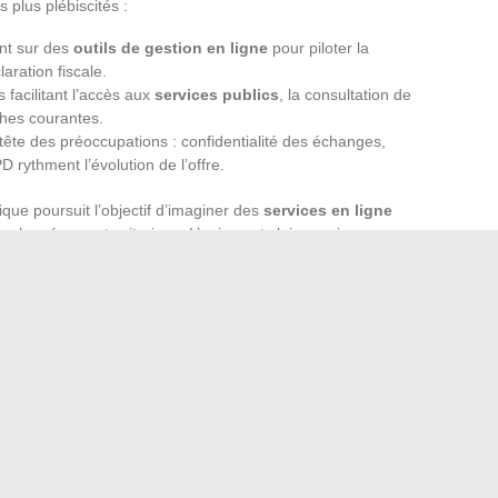
 plus plébiscités :
nt sur des
outils de gestion en ligne
pour piloter la
laration fiscale.
s facilitant l’accès aux
services publics
, la consultation de
ches courantes.
tête des préoccupations : confidentialité des échanges,
 rythment l’évolution de l’offre.
ue poursuit l’objectif d’imaginer des
services en ligne
 les réseaux territoriaux. L’enjeu est clair : conjuguer
r que chaque utilisateur, entrepreneur aguerri ou citoyen
à ses attentes.
stratives en ligne ne sera plus perçue comme une
, aussi naturel que d’envoyer un message ou de consulter
 sur ce chemin, pour que la promesse du numérique