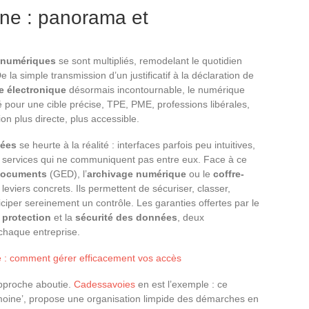
igne : panorama et
s numériques
se sont multipliés, remodelant le quotidien
la simple transmission d’un justificatif à la déclaration de
e électronique
désormais incontournable, le numérique
 pour une cible précise, TPE, PME, professions libérales,
ion plus directe, plus accessible.
iées
se heurte à la réalité : interfaces parfois peu intuitives,
nt, services qui ne communiquent pas entre eux. Face à ce
 documents
(GED), l’
archivage numérique
ou le
coffre-
viers concrets. Ils permettent de sécuriser, classer,
nticiper sereinement un contrôle. Les garanties offertes par le
a
protection
et la
sécurité des données
, deux
chaque entreprise.
e : comment gérer efficacement vos accès
approche aboutie.
Cadessavoies
en est l’exemple : ce
rimoine’, propose une organisation limpide des démarches en