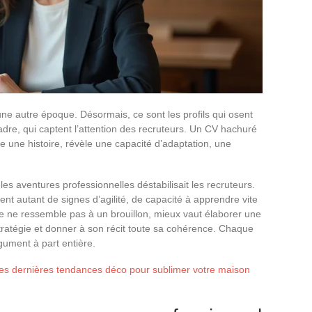
une autre époque. Désormais, ce sont les profils qui osent
adre, qui captent l’attention des recruteurs. Un CV hachuré
nte une histoire, révèle une capacité d’adaptation, une
es aventures professionnelles déstabilisait les recruteurs.
ent autant de signes d’agilité, de capacité à apprendre vite
sse ne ressemble pas à un brouillon, mieux vaut élaborer une
stratégie et donner à son récit toute sa cohérence. Chaque
gument à part entière.
des dernières tendances déco pour sublimer votre maison