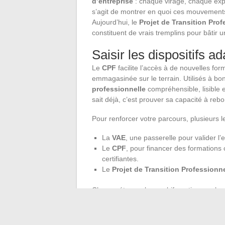
d’entreprise
: chaque virage, chaque expé
s’agit de montrer en quoi ces mouvement
Aujourd’hui, le
Projet de Transition Prof
constituent de vrais tremplins pour bâtir 
Saisir les dispositifs a
Le
CPF
facilite l’accès à de nouvelles for
emmagasinée sur le terrain. Utilisés à bon
professionnelle
compréhensible, lisible e
sait déjà, c’est prouver sa capacité à rebon
Pour renforcer votre parcours, plusieurs l
La
VAE
, une passerelle pour valider l
Le
CPF
, pour financer des formations
certifiantes.
Le
Projet de Transition Professionne
Chaque étape, chaque bifurcation, cache un
professionnels en situation de
handicap
p
sécuriser l’accès à un
nouveau projet pr
vos aspirations et le marché, qui forgent