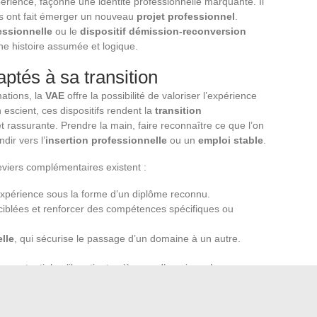
rience, façonne une identité professionnelle marquante. Il
s ont fait émerger un nouveau
projet professionnel
.
essionnelle
ou le
dispositif démission-reconversion
une histoire assumée et logique.
daptés à sa transition
mations, la
VAE
offre la possibilité de valoriser l’expérience
 escient, ces dispositifs rendent la
transition
t rassurante. Prendre la main, faire reconnaître ce que l’on
dir vers l’
insertion professionnelle
ou un
emploi stable
.
eviers complémentaires existent :
’expérience sous la forme d’un diplôme reconnu.
 ciblées et renforcer des compétences spécifiques ou
lle
, qui sécurise le passage d’un domaine à un autre.
 potentiel qu’il ne tient qu’à vous d’exprimer. Les
euvent compter sur des accompagnements adaptés pour
ofessionnel
. Ce sont vos choix, mis en perspective avec
 un
emploi porteur de sens
et fidèle à votre vision du