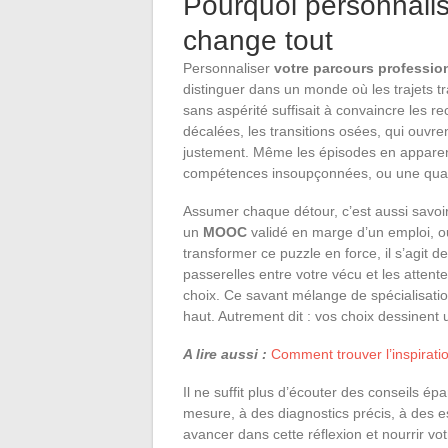
Pourquoi personnalis
change tout
Personnaliser
votre parcours professio
distinguer dans un monde où les trajets t
sans aspérité suffisait à convaincre les re
décalées, les transitions osées, qui ouvre
justement. Même les épisodes en apparence
compétences insoupçonnées, ou une quali
Assumer chaque détour, c’est aussi savoir
un
MOOC
validé en marge d’un emploi, ou 
transformer ce puzzle en force, il s’agit 
passerelles entre votre vécu et les attente
choix. Ce savant mélange de spécialisatio
haut. Autrement dit : vos choix dessinent
A lire aussi :
Comment trouver l’inspiratio
Il ne suffit plus d’écouter des conseils épar
mesure, à des diagnostics précis, à des 
avancer dans cette réflexion et nourrir v