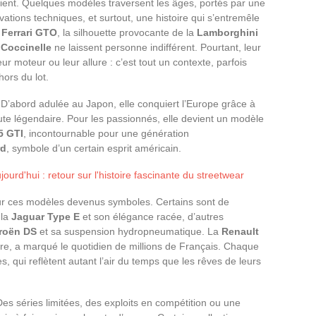
evient. Quelques modèles traversent les âges, portés par une
ations techniques, et surtout, une histoire qui s’entremêle
e
Ferrari GTO
, la silhouette provocante de la
Lamborghini
Coccinelle
ne laissent personne indifférent. Pourtant, leur
r moteur ou leur allure : c’est tout un contexte, parfois
hors du lot.
 D’abord adulée au Japon, elle conquiert l’Europe grâce à
te légendaire. Pour les passionnés, elle devient un modèle
5 GTI
, incontournable pour une génération
rd
, symbole d’un certain esprit américain.
jourd'hui : retour sur l'histoire fascinante du streetwear
sur ces modèles devenus symboles. Certains sont de
 la
Jaguar Type E
et son élégance racée, d’autres
troën DS
et sa suspension hydropneumatique. La
Renault
taire, a marqué le quotidien de millions de Français. Chaque
 qui reflètent autant l’air du temps que les rêves de leurs
. Des séries limitées, des exploits en compétition ou une