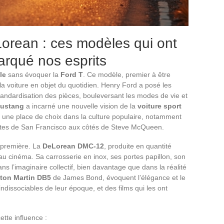
Lorean : ces modèles qui ont
arqué nos esprits
le
sans évoquer la
Ford T
. Ce modèle, premier à être
a voiture en objet du quotidien. Henry Ford a posé les
tandardisation des pièces, bouleversant les modes de vie et
ustang
a incarné une nouvelle vision de la
voiture sport
et une place de choix dans la culture populaire, notamment
utes de San Francisco aux côtés de Steve McQueen.
 première. La
DeLorean DMC-12
, produite en quantité
au cinéma. Sa carrosserie en inox, ses portes papillon, son
ans l’imaginaire collectif, bien davantage que dans la réalité
ton Martin DB5
de James Bond, évoquent l’élégance et le
indissociables de leur époque, et des films qui les ont
tte influence :