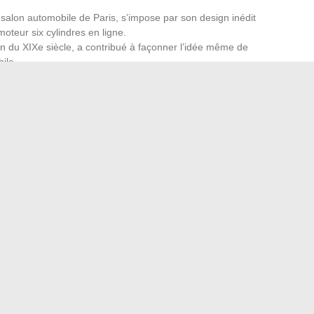
 salon automobile de Paris, s’impose par son design inédit
teur six cylindres en ligne.
fin du XIXe siècle, a contribué à façonner l’idée même de
ile.
nivers des comics, rappelle à quel point la fiction nourrit
xister dans les pages des catalogues : il inspire,
 Les collectionneurs, en France comme ailleurs, ne s’y
n plus que des histoires de mécanique, elles dessinent une
uvenirs, génération après génération.
 boostent votre efficacité au quotidien
 clic : les outils numériques qui changent nos habitudes
→