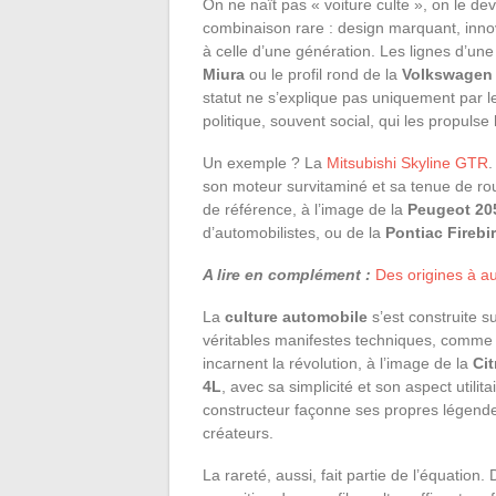
On ne naît pas « voiture culte », on le d
combinaison rare : design marquant, innov
à celle d’une génération. Les lignes d’un
Miura
ou le profil rond de la
Volkswagen 
statut ne s’explique pas uniquement par leu
politique, souvent social, qui les propulse 
Un exemple ? La
Mitsubishi Skyline GTR
.
son moteur survitaminé et sa tenue de rou
de référence, à l’image de la
Peugeot 20
d’automobilistes, ou de la
Pontiac Firebi
A lire en complément :
Des origines à au
La
culture automobile
s’est construite 
véritables manifestes techniques, comme
incarnent la révolution, à l’image de la
Ci
4L
, avec sa simplicité et son aspect utili
constructeur façonne ses propres légendes,
créateurs.
La rareté, aussi, fait partie de l’équation