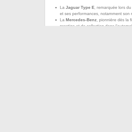
La
Jaguar Type E
, remarquée lors du
et ses performances, notamment son mo
La
Mercedes-Benz
, pionnière dès la 
prestige et de collection dans l’automob
La
Batmobile
, tout droit sortie de l’u
l’imaginaire et la culture automobile.
Chaque modèle cité ne se contente pas d’e
influence, et laisse une trace indélébile.
trompent pas : ces voitures racontent bie
carte sensible de nos envies et de nos so
←
Organisation au bureau : les outils qui
Trouver une information en un