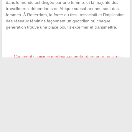
dans le monde est dirigée par une femme, et la majorité des
travailleurs indépendants en Afrique subsaharienne sont des
femmes. À Rotterdam, la force du tissu associatif et l’implication
des réseaux féminins façonnent un quotidien où chaque
génération trouve une place pour s’exprimer et transmettre.
←
Comment choisir le meilleur coupe-bordure pour un jardin
parfaitement entretenu
Perte de votre code spécifique Action Logement : solutions
pour le retrouver facilement
→
Recherche