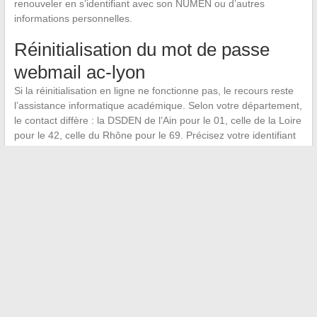
renouveler en s’identifiant avec son NUMEN ou d’autres
informations personnelles.
Réinitialisation du mot de passe
webmail ac-lyon
Si la réinitialisation en ligne ne fonctionne pas, le recours reste
l’assistance informatique académique. Selon votre département,
le contact diffère : la DSDEN de l’Ain pour le 01, celle de la Loire
pour le 42, celle du Rhône pour le 69. Précisez votre identifiant
académique (format
prenom.nom@ac-lyon.fr
) et votre
établissement d’affectation pour accélérer le traitement.
Un dernier point mérite attention :
les problèmes de
messagerie surviennent souvent en début d’année
scolaire
, quand les affectations changent et que les comptes
sont recréés ou migrés. Si vous venez d’arriver dans l’académie
de Lyon, vérifiez que votre compte a bien été activé avant de
chercher une panne technique.