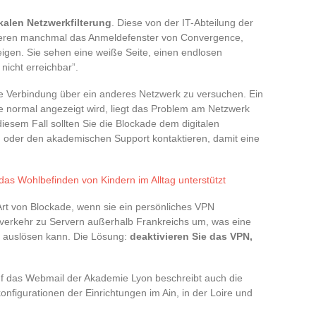
kalen Netzwerkfilterung
. Diese von der IT-Abteilung der
kieren manchmal das Anmeldefenster von Convergence,
igen. Sie sehen eine weiße Seite, einen endlosen
nicht erreichbar”.
lbe Verbindung über ein anderes Netzwerk zu versuchen. Ein
te normal angezeigt wird, liegt das Problem am Netzwerk
diesem Fall sollten Sie die Blockade dem digitalen
n oder den akademischen Support kontaktieren, damit eine
as Wohlbefinden von Kindern im Alltag unterstützt
 Art von Blockade, wenn sie ein persönliches VPN
verkehr zu Servern außerhalb Frankreichs um, was eine
e auslösen kann. Die Lösung:
deaktivieren Sie das VPN,
uf das Webmail der Akademie Lyon beschreibt auch die
onfigurationen der Einrichtungen im Ain, in der Loire und