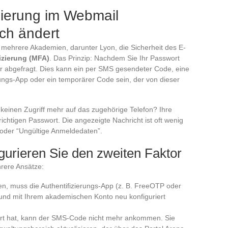
izierung im Webmail
ch ändert
 mehrere Akademien, darunter Lyon, die Sicherheit des E-
izierung (MFA)
. Das Prinzip: Nachdem Sie Ihr Passwort
or abgefragt. Dies kann ein per SMS gesendeter Code, eine
rungs-App oder ein temporärer Code sein, der von dieser
 keinen Zugriff mehr auf das zugehörige Telefon? Ihre
richtigen Passwort. Die angezeigte Nachricht ist oft wenig
” oder “Ungültige Anmeldedaten”.
gurieren Sie den zweiten Faktor
rere Ansätze:
n, muss die Authentifizierungs-App (z. B. FreeOTP oder
rt und mit Ihrem akademischen Konto neu konfiguriert
t hat, kann der SMS-Code nicht mehr ankommen. Sie