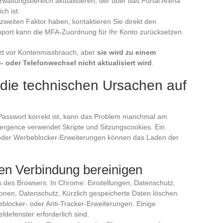
altungsbereich aktualisieren, der über das Portal Arena
ch ist.
zweiten Faktor haben, kontaktieren Sie direkt den
port kann die MFA-Zuordnung für Ihr Konto zurücksetzen.
tzt vor Kontenmissbrauch, aber
sie wird zu einem
 oder Telefonwechsel nicht aktualisiert wird
.
die technischen Ursachen auf
Passwort korrekt ist, kann das Problem manchmal am
ergence verwendet Skripte und Sitzungscookies. Ein
he oder Werbeblocker-Erweiterungen können das Laden der
en Verbindung bereinigen
 des Browsers. In Chrome: Einstellungen, Datenschutz,
ionen, Datenschutz, Kürzlich gespeicherte Daten löschen.
blocker- oder Anti-Tracker-Erweiterungen. Einige
eldefenster erforderlich sind.