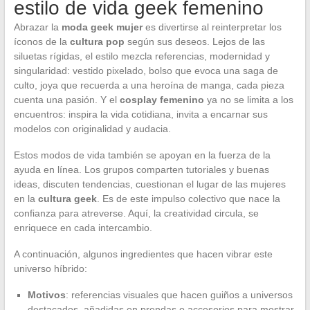
estilo de vida geek femenino
Abrazar la
moda geek mujer
es divertirse al reinterpretar los
íconos de la
cultura pop
según sus deseos. Lejos de las
siluetas rígidas, el estilo mezcla referencias, modernidad y
singularidad: vestido pixelado, bolso que evoca una saga de
culto, joya que recuerda a una heroína de manga, cada pieza
cuenta una pasión. Y el
cosplay femenino
ya no se limita a los
encuentros: inspira la vida cotidiana, invita a encarnar sus
modelos con originalidad y audacia.
Estos modos de vida también se apoyan en la fuerza de la
ayuda en línea. Los grupos comparten tutoriales y buenas
ideas, discuten tendencias, cuestionan el lugar de las mujeres
en la
cultura geek
. Es de este impulso colectivo que nace la
confianza para atreverse. Aquí, la creatividad circula, se
enriquece en cada intercambio.
A continuación, algunos ingredientes que hacen vibrar este
universo híbrido:
Motivos
: referencias visuales que hacen guiños a universos
destacados, añadidas en prendas o accesorios para mostrar