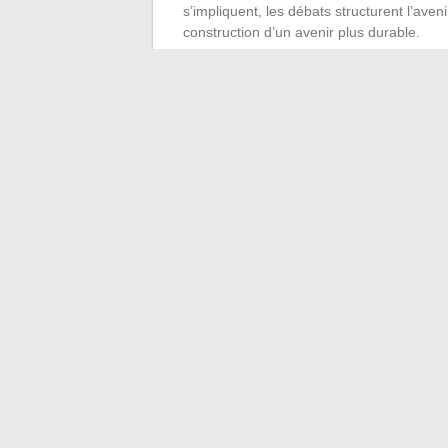
s’impliquent, les débats structurent l’av
construction d’un avenir plus durable.
La notion d’
éthique
irrigue toute l’actio
professionnelles pour renforcer la confianc
citoyens. Les collectivités innovent : pla
ouvertes, nouveaux dispositifs participat
et que les services s’ajustent à la réalité d
Face à l’ampleur des défis, les institutio
Elles deviennent des catalyseurs, capabl
mouvement est lancé : à chacun de s’en sai
Quand l’art racont