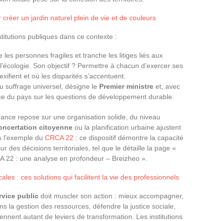
 créer un jardin naturel plein de vie et de couleurs
nstitutions publiques dans ce contexte :
ge les personnes fragiles et tranche les litiges liés aux
’écologie. Son objectif ? Permettre à chacun d’exercer ses
exifient et où les disparités s’accentuent.
au suffrage universel, désigne le
Premier ministre
et, avec
trice du pays sur les questions de développement durable.
ance repose sur une organisation solide, du niveau
oncertation citoyenne
ou la planification urbaine ajustent
ns l’exemple du
CRCA 22
: ce dispositif démontre la capacité
ur des décisions territoriales, tel que le détaille la page «
A 22 : une analyse en profondeur – Breizheo ».
les : ces solutions qui facilitent la vie des professionnels
rvice public
doit muscler son action : mieux accompagner,
s la gestion des ressources, défendre la justice sociale,
ennent autant de leviers de transformation. Les institutions