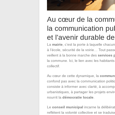
Au cœur de la commu
la communication pub
et l’avenir durable d
La
mairie
, c’est la porte à laquelle chac
à l’école, sécurité de la voirie… Tout pass
veillent à la bonne marche des
services 
la commune. Ici, le lien avec les habitants 
collectif.
Au cœur de cette dynamique, la
communi
confond pas avec la communication politiq
consiste à informer avec clarté, à accomp
urbanistiques, à partager les projets envi
nourrit la
démocratie locale
.
Le
conseil municipal
incarne la délibéra
reflètent la volonté collective et se tradui