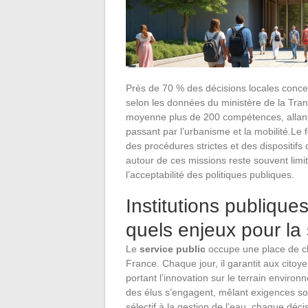
Près de 70 % des décisions locales concer
selon les données du ministère de la Tra
moyenne plus de 200 compétences, allant d
passant par l’urbanisme et la mobilité.L
des procédures strictes et des dispositifs
autour de ces missions reste souvent limit
l’acceptabilité des politiques publiques.
Institutions publiqu
quels enjeux pour la 
Le
service public
occupe une place de ch
France. Chaque jour, il garantit aux citoy
portant l’innovation sur le terrain environ
des élus s’engagent, mêlant exigences soci
sélectif à la gestion de l’eau, chaque déci