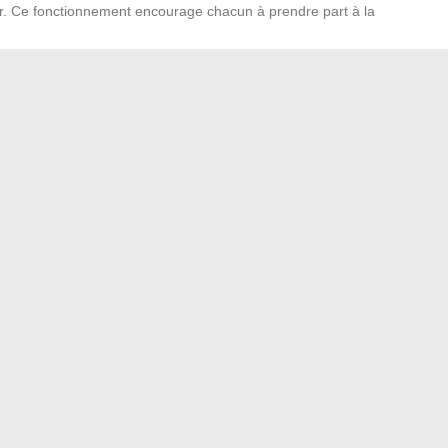
enir. Ce fonctionnement encourage chacun à prendre part à la
n publique. Les communicants s’appuient sur des chartes
e et garantir un dialogue loyal entre institutions et
teformes numériques interactives, réunions publiques
ifs… Tout est mis en œuvre pour que chacun trouve sa place
e terrain.
ns publiques ne sont pas de simples rouages administratifs.
es d’embarquer toute la société dans un projet commun. Le
sir pour faire avancer la cité.
e une histoire : trajectoires de créateurs contemporains
→