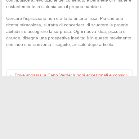
contribuisce all’evoluzione del contenuto e permette di rimanere
costantemente in sintonia con il proprio pubblico.
Cercare l’ispirazione non è affatto un’arte fissa. Più che una
ricetta miracolosa, si tratta di concedersi di scuotere le proprie
abitudini e accogliere la sorpresa. Ogni nuova idea, piccola o
grande, disegna una prospettiva inedita: è in questo movimento
continuo che si inventa il seguito, articolo dopo articolo.
←
Dove sposarsi a Capo Verde: luoghi eccezionali e consigli
per un matrimonio unico
Urinare nel proprio giardino: cosa dice la legge e quali rischi
si corrono?
→
Search