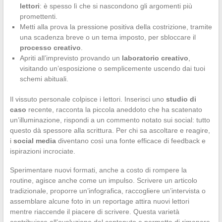
lettori
: è spesso lì che si nascondono gli argomenti più
promettenti.
Metti alla prova la pressione positiva della costrizione, tramite
una scadenza breve o un tema imposto, per sbloccare il
processo creativo
.
Apriti all’imprevisto provando un
laboratorio creativo
,
visitando un’esposizione o semplicemente uscendo dai tuoi
schemi abituali.
Il vissuto personale colpisce i lettori. Inserisci uno
studio di
caso
recente, racconta la piccola aneddoto che ha scatenato
un’illuminazione, rispondi a un commento notato sui social: tutto
questo dà spessore alla scrittura. Per chi sa ascoltare e reagire,
i
social media
diventano così una fonte efficace di feedback e
ispirazioni incrociate.
Sperimentare nuovi formati, anche a costo di rompere la
routine, agisce anche come un impulso. Scrivere un articolo
tradizionale, proporre un’infografica, raccogliere un’intervista o
assemblare alcune foto in un reportage attira nuovi lettori
mentre riaccende il piacere di scrivere. Questa varietà