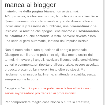
manca ai blogger
Il
sindrome della pagina bianca
non avvisa mai.
All’improvviso, le idee svaniscono, la motivazione si affievolisce.
Questo momento di vuoto si verifica quando diversi fattori si
incrociano: la
pressione
di pubblicare, una
procrastinazione
insidiosa, la
routine
che spegne l’entusiasmo e il
sovraccarico
di informazioni
che confonde la vista. Scrivere diventa allora
una serie di gesti automatici, lontano dall’impulso iniziale.
Non si tratta solo di una questione di energia personale.
Dialogare con il proprio
pubblico
significa anche uscire dal
tunnel, rinnovare gli angoli, ravvivare il senso della condivisione.
Lettori e commentatori riportano all’essenziale: essere ascoltati,
provocare scambi, far vivere il testo oltre se stessi. Ma
l’isolamento si insedia facilmente, si attende la scintilla, senza
sempre aprirle la porta.
Leggi anche :
Scopri come potenziare la tua attività con i
servizi mypizzadoor pro dedicati ai professionisti
Per comprendere meglio cosa blocca o nutre la creatività,