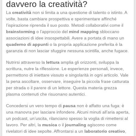
davvero la creatività?
La
creatività
non si limita a una questione di talento o istinto. A
volte, basta cambiare prospettiva e sperimentare affinché
l’ispirazione riprenda il suo posto. Metodi collaborativi come il
brainstorming
o l’approccio del
mind mapping
sbloccano
associazioni di idee insospettabili. Avere a portata di mano un
quaderno di appunti
o la propria applicazione preferita è la
garanzia di non lasciar sfuggire nessuna scintilla, anche fugace.
Nutrirsi attraverso la
lettura
amplia gli orizzonti, sviluppa la
scrittura, nutre la riflessione. Le esperienze personali, invece,
permettono di iniettare vissuto e singolarità in ogni articolo. Vale
la pena ascoltare, osservare, inseguire la piccola frase catturata
per strada o il parere di un lettore. Questa materia grezza
plasma contenuti che risuonano autentici.
Concedersi un vero tempo di
pausa
non è affatto una fuga: è
una manovra per lasciare infondere. Alcuni minuti all’aria aperta,
un podcast, un’uscita, rilanciano spesso la voglia di rimettersi al
lavoro. Per altri, la
musica
o il
journaling
agiscono come
rivelatori di idee sepolte. Affrontarsi a un
laboratorio creativo
,