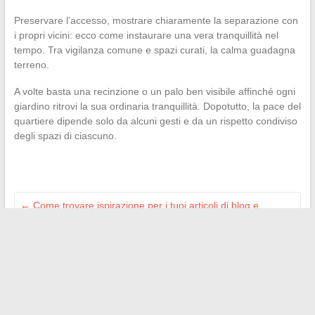
Preservare l’accesso, mostrare chiaramente la separazione con
i propri vicini: ecco come instaurare una vera tranquillità nel
tempo. Tra vigilanza comune e spazi curati, la calma guadagna
terreno.
A volte basta una recinzione o un palo ben visibile affinché ogni
giardino ritrovi la sua ordinaria tranquillità. Dopotutto, la pace del
quartiere dipende solo da alcuni gesti e da un rispetto condiviso
degli spazi di ciascuno.
←
Come trovare ispirazione per i tuoi articoli di blog e
potenziare la tua creatività
10 idee ispiratrici per trasformare il tuo interno con i trucchi
per la casa di Parlons Déco
→
Search