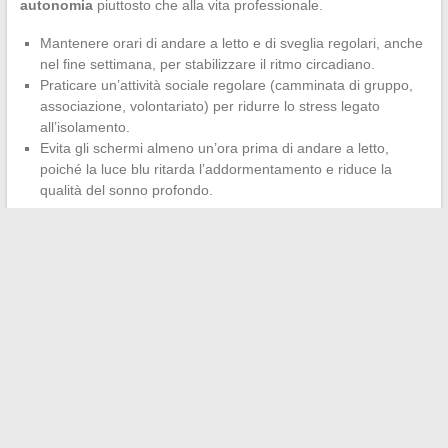
autonomia
piuttosto che alla vita professionale.
Mantenere orari di andare a letto e di sveglia regolari, anche
nel fine settimana, per stabilizzare il ritmo circadiano.
Praticare un’attività sociale regolare (camminata di gruppo,
associazione, volontariato) per ridurre lo stress legato
all’isolamento.
Evita gli schermi almeno un’ora prima di andare a letto,
poiché la luce blu ritarda l’addormentamento e riduce la
qualità del sonno profondo.
Perdere il grasso addominale dopo i 70 anni si basa su un
equilibrio tra preservazione muscolare, alimentazione ricca di
proteine e attività fisica adeguata. La principale difficoltà resta
quella di non indebolire un organismo già soggetto
all’invecchiamento. Qualsiasi approccio guadagna a iniziare con
una valutazione medica, in particolare per valutare la
sarcopenia, prima di modificare le proprie abitudini alimentari o
sportive.