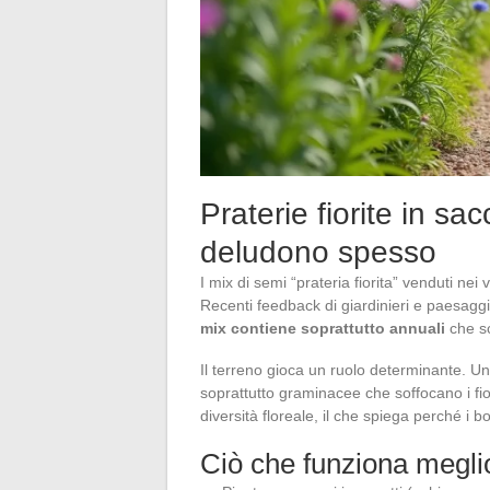
Praterie fiorite in sac
deludono spesso
I mix di semi “prateria fiorita” venduti ne
Recenti feedback di giardinieri e paesag
mix contiene soprattutto annuali
che s
Il terreno gioca un ruolo determinante. Un
soprattutto graminacee che soffocano i fior
diversità floreale, il che spiega perché i b
Ciò che funziona megli