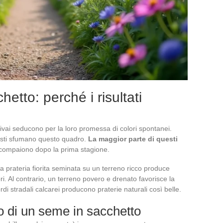
chetto: perché i risultati
i vivai seducono per la loro promessa di colori spontanei.
gisti sfumano questo quadro.
La maggior parte di questi
compaiono dopo la prima stagione.
a prateria fiorita seminata su un terreno ricco produce
i. Al contrario, un terreno povero e drenato favorisce la
ordi stradali calcarei producono praterie naturali così belle.
o di un seme in sacchetto