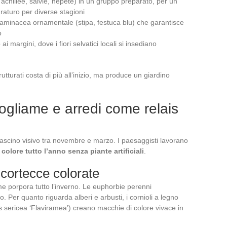
 achillee, salvie, nepete) in un gruppo preparato, per un
uraturo per diverse stagioni
aminacea ornamentale (stipa, festuca blu) che garantisce
o
i margini, dove i fiori selvatici locali si insediano
tturati costa di più all’inizio, ma produce un giardino
.
: fogliame e arredi come relais
fascino visivo tra novembre e marzo. I paesaggisti lavorano
olore tutto l’anno senza piante artificiali
.
 cortecce colorate
me porpora tutto l’inverno. Le euphorbie perenni
Per quanto riguarda alberi e arbusti, i cornioli a legno
 sericea ‘Flaviramea’) creano macchie di colore vivace in