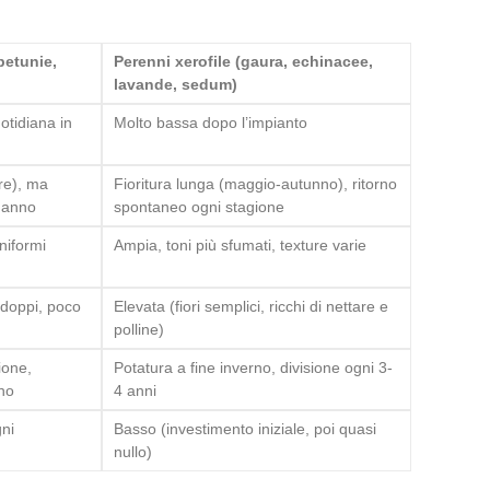
petunie,
Perenni xerofile (gaura, echinacee,
)
lavande, sedum)
otidiana in
Molto bassa dopo l’impianto
re), ma
Fioritura lunga (maggio-autunno), ritorno
 anno
spontaneo ogni stagione
niformi
Ampia, toni più sfumati, texture varie
o doppi, poco
Elevata (fiori semplici, ricchi di nettare e
polline)
ione,
Potatura a fine inverno, divisione ogni 3-
eno
4 anni
gni
Basso (investimento iniziale, poi quasi
nullo)