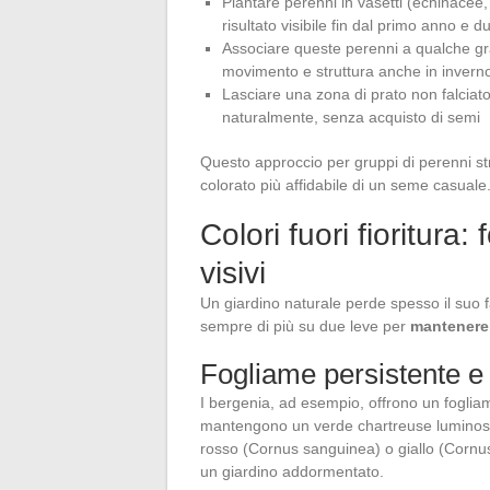
Piantare perenni in vasetti (echinacee,
risultato visibile fin dal primo anno e d
Associare queste perenni a qualche gr
movimento e struttura anche in invern
Lasciare una zona di prato non falciato a
naturalmente, senza acquisto di semi
Questo approccio per gruppi di perenni stru
colorato più affidabile di un seme casuale
Colori fuori fioritura
visivi
Un giardino naturale perde spesso il suo 
sempre di più su due leve per
mantenere c
Fogliame persistente e
I bergenia, ad esempio, offrono un foglia
mantengono un verde chartreuse luminoso. 
rosso (Cornus sanguinea) o giallo (Cornus
un giardino addormentato.