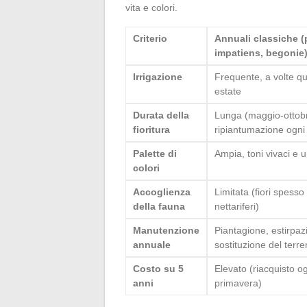
vita e colori.
Criterio
Annuali classiche (
impatiens, begonie
Irrigazione
Frequente, a volte qu
estate
Durata della
Lunga (maggio-ottob
fioritura
ripiantumazione ogni
Palette di
Ampia, toni vivaci e u
colori
Accoglienza
Limitata (fiori spess
della fauna
nettariferi)
Manutenzione
Piantagione, estirpaz
annuale
sostituzione del terr
Costo su 5
Elevato (riacquisto o
anni
primavera)