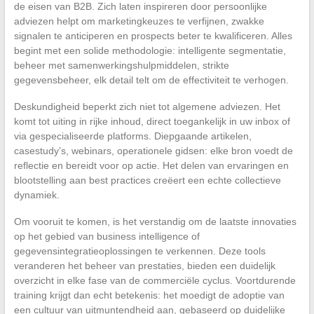
de eisen van B2B. Zich laten inspireren door persoonlijke
adviezen helpt om marketingkeuzes te verfijnen, zwakke
signalen te anticiperen en prospects beter te kwalificeren. Alles
begint met een solide methodologie: intelligente segmentatie,
beheer met samenwerkingshulpmiddelen, strikte
gegevensbeheer, elk detail telt om de effectiviteit te verhogen.
Deskundigheid beperkt zich niet tot algemene adviezen. Het
komt tot uiting in rijke inhoud, direct toegankelijk in uw inbox of
via gespecialiseerde platforms. Diepgaande artikelen,
casestudy’s, webinars, operationele gidsen: elke bron voedt de
reflectie en bereidt voor op actie. Het delen van ervaringen en
blootstelling aan best practices creëert een echte collectieve
dynamiek.
Om vooruit te komen, is het verstandig om de laatste innovaties
op het gebied van business intelligence of
gegevensintegratieoplossingen te verkennen. Deze tools
veranderen het beheer van prestaties, bieden een duidelijk
overzicht in elke fase van de commerciële cyclus. Voortdurende
training krijgt dan echt betekenis: het moedigt de adoptie van
een cultuur van uitmuntendheid aan, gebaseerd op duidelijke