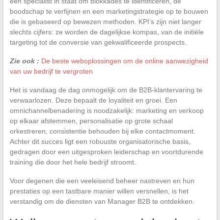
een specialist in staat om blokkades te identificeren, de
boodschap te verfijnen en een marketingstrategie op te bouwen
die is gebaseerd op bewezen methoden. KPI’s zijn niet langer
slechts cijfers: ze worden de dagelijkse kompas, van de initiële
targeting tot de conversie van gekwalificeerde prospects.
Zie ook :
De beste weboplossingen om de online aanwezigheid
van uw bedrijf te vergroten
Het is vandaag de dag onmogelijk om de B2B-klantervaring te
verwaarlozen. Deze bepaalt de loyaliteit en groei. Een
omnichannelbenadering is noodzakelijk: marketing en verkoop
op elkaar afstemmen, personalisatie op grote schaal
orkestreren, consistentie behouden bij elke contactmoment.
Achter dit succes ligt een robuuste organisatorische basis,
gedragen door een uitgesproken leiderschap en voortdurende
training die door het hele bedrijf stroomt.
Voor degenen die een veeleisend beheer nastreven en hun
prestaties op een tastbare manier willen versnellen, is het
verstandig om de diensten van Manager B2B te ontdekken.