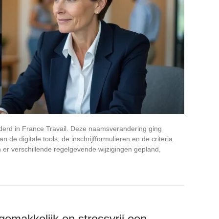
nderd in France Travail. Deze naamsverandering ging
 de digitale tools, de inschrijfformulieren en de criteria
 er verschillende regelgevende wijzigingen gepland,
emakkelijk en stressvrij een