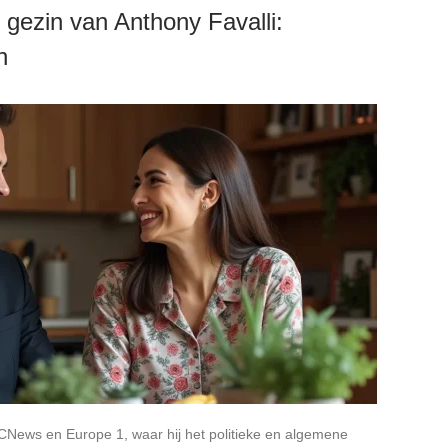
 gezin van Anthony Favalli:
n
op CNews en Europe 1, waar hij het politieke en algemene