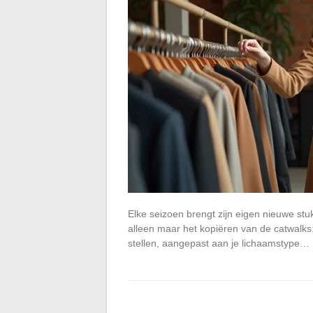
Elke seizoen brengt zijn eigen nieuwe stuk
alleen maar het kopiëren van de catwalks: 
stellen, aangepast aan je lichaamstype…