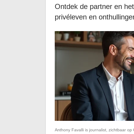
Ontdek de partner en het
privéleven en onthullinge
Anthony Favalli is journalist, zichtbaar 