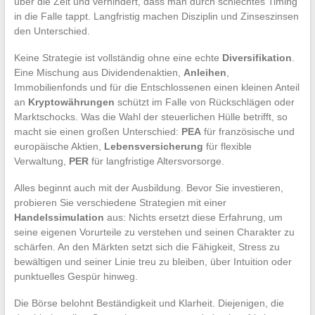
über die Zeit und verhindert, dass man durch schlechtes Timing
in die Falle tappt. Langfristig machen Disziplin und Zinseszinsen
den Unterschied.
Keine Strategie ist vollständig ohne eine echte
Diversifikation
.
Eine Mischung aus Dividendenaktien,
Anleihen
,
Immobilienfonds und für die Entschlossenen einen kleinen Anteil
an
Kryptowährungen
schützt im Falle von Rückschlägen oder
Marktschocks. Was die Wahl der steuerlichen Hülle betrifft, so
macht sie einen großen Unterschied:
PEA
für französische und
europäische Aktien,
Lebensversicherung
für flexible
Verwaltung,
PER
für langfristige Altersvorsorge.
Alles beginnt auch mit der Ausbildung. Bevor Sie investieren,
probieren Sie verschiedene Strategien mit einer
Handelssimulation
aus: Nichts ersetzt diese Erfahrung, um
seine eigenen Vorurteile zu verstehen und seinen Charakter zu
schärfen. An den Märkten setzt sich die Fähigkeit, Stress zu
bewältigen und seiner Linie treu zu bleiben, über Intuition oder
punktuelles Gespür hinweg.
Die Börse belohnt Beständigkeit und Klarheit. Diejenigen, die