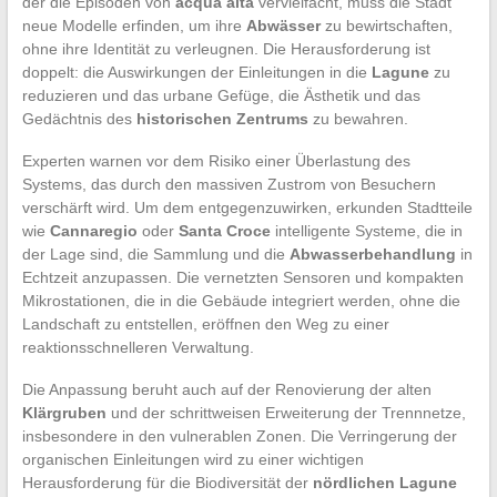
der die Episoden von
acqua alta
vervielfacht, muss die Stadt
neue Modelle erfinden, um ihre
Abwässer
zu bewirtschaften,
ohne ihre Identität zu verleugnen. Die Herausforderung ist
doppelt: die Auswirkungen der Einleitungen in die
Lagune
zu
reduzieren und das urbane Gefüge, die Ästhetik und das
Gedächtnis des
historischen Zentrums
zu bewahren.
Experten warnen vor dem Risiko einer Überlastung des
Systems, das durch den massiven Zustrom von Besuchern
verschärft wird. Um dem entgegenzuwirken, erkunden Stadtteile
wie
Cannaregio
oder
Santa Croce
intelligente Systeme, die in
der Lage sind, die Sammlung und die
Abwasserbehandlung
in
Echtzeit anzupassen. Die vernetzten Sensoren und kompakten
Mikrostationen, die in die Gebäude integriert werden, ohne die
Landschaft zu entstellen, eröffnen den Weg zu einer
reaktionsschnelleren Verwaltung.
Die Anpassung beruht auch auf der Renovierung der alten
Klärgruben
und der schrittweisen Erweiterung der Trennnetze,
insbesondere in den vulnerablen Zonen. Die Verringerung der
organischen Einleitungen wird zu einer wichtigen
Herausforderung für die Biodiversität der
nördlichen Lagune