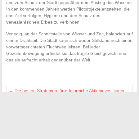
und zum Schutz der Stadt gegenüber dem Anstieg des Wassers.
In den kommenden Jahren werden Pilotprojekte entstehen, die
das Ziel verfolgen, Hygiene und den Schutz des
venezianischen Erbes
zu verbinden.
Venedig, an der Schnittstelle von Wasser und Zeit, balanciert auf
einem Drahtseil. Die Stadt kann sich weder Stillstand noch einen
vorwärtsgerichteten Fluchtweg leisten. Bei jeder
Gezeitenbewegung erfindet sie das fragile Gleichgewicht neu,
das sie aufrecht erhält gegenüber der Welt.
←
Die besten Strategien für erfolgreiche Aktieninvestitionen
im Jahr 2024
So wählen Sie den besten Rasentrimmer für einen perfekt
gepflegten Garten
→
Suchen