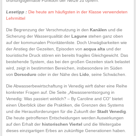
ordnungsgemäße Funktion der Netze zu opfern.
Lesetipp :
Die heute am häufigsten in der Klasse verwendeten
Lehrmittel
Die Begrenzung der Verschmutzung in den
Kanälen
und die
Sicherung der Wasserqualität der
Lagune
stehen ganz oben
auf der kommunalen Prioritätenliste. Doch Unwägbarkeiten wie
der Anstieg der Gezeiten, Episoden von
acqua alta
und der
touristische Druck stören ein bereits fragiles Gleichgewicht. Das
bestehende System, das bei den großen Gezeiten stark belastet
wird, zeigt in bestimmten Bereichen, insbesondere im Süden
von
Dorsoduro
oder in der Nähe des
Lido
, seine Schwächen.
Die Abwasserbewirtschaftung in Venedig wirft daher eine Reihe
konkreter Fragen auf. Die Seite „Abwasserentsorgung in
Venedig: Was passiert wirklich? – By Caroline and CO“ bietet
einen Überblick über die Praktiken, die Grenzen des Systems
und die Herausforderungen für die Zukunft der
Stadt Venedig
.
Die heute getroffenen Entscheidungen werden Auswirkungen
auf den Erhalt der
historischen Viertel
und die Weitergabe
dieses einzigartigen Erbes an zukünftige Generationen haben.