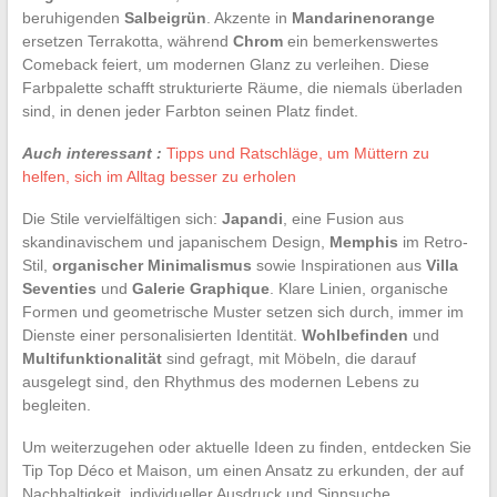
beruhigenden
Salbeigrün
. Akzente in
Mandarinenorange
ersetzen Terrakotta, während
Chrom
ein bemerkenswertes
Comeback feiert, um modernen Glanz zu verleihen. Diese
Farbpalette schafft strukturierte Räume, die niemals überladen
sind, in denen jeder Farbton seinen Platz findet.
Auch interessant :
Tipps und Ratschläge, um Müttern zu
helfen, sich im Alltag besser zu erholen
Die Stile vervielfältigen sich:
Japandi
, eine Fusion aus
skandinavischem und japanischem Design,
Memphis
im Retro-
Stil,
organischer Minimalismus
sowie Inspirationen aus
Villa
Seventies
und
Galerie Graphique
. Klare Linien, organische
Formen und geometrische Muster setzen sich durch, immer im
Dienste einer personalisierten Identität.
Wohlbefinden
und
Multifunktionalität
sind gefragt, mit Möbeln, die darauf
ausgelegt sind, den Rhythmus des modernen Lebens zu
begleiten.
Um weiterzugehen oder aktuelle Ideen zu finden, entdecken Sie
Tip Top Déco et Maison, um einen Ansatz zu erkunden, der auf
Nachhaltigkeit, individueller Ausdruck und Sinnsuche