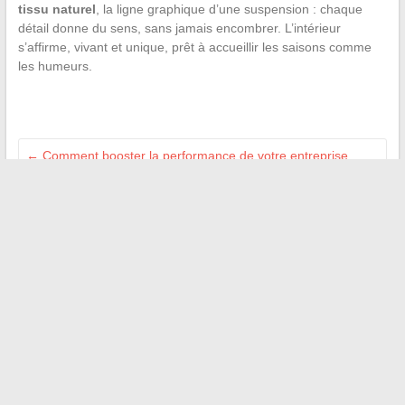
tissu naturel
, la ligne graphique d’une suspension : chaque
détail donne du sens, sans jamais encombrer. L’intérieur
s’affirme, vivant et unique, prêt à accueillir les saisons comme
les humeurs.
←
Comment booster la performance de votre entreprise
grâce à un accompagnement B2B expert
Tout savoir sur le métier de taxi et les services de transport à
Poitiers
→
Recherche