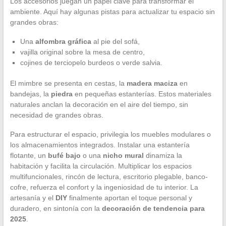
Los accesorios juegan un papel clave para transformar el
ambiente. Aquí hay algunas pistas para actualizar tu espacio sin
grandes obras:
Una
alfombra gráfica
al pie del sofá,
vajilla original sobre la mesa de centro,
cojines de terciopelo burdeos o verde salvia.
El mimbre se presenta en cestas, la
madera maciza
en
bandejas, la
piedra
en pequeñas estanterías. Estos materiales
naturales anclan la decoración en el aire del tiempo, sin
necesidad de grandes obras.
Para estructurar el espacio, privilegia los muebles modulares o
los almacenamientos integrados. Instalar una estantería
flotante, un
bufé bajo
o una
nicho mural
dinamiza la
habitación y facilita la circulación. Multiplicar los espacios
multifuncionales, rincón de lectura, escritorio plegable, banco-
cofre, refuerza el confort y la ingeniosidad de tu interior. La
artesanía y el
DIY
finalmente aportan el toque personal y
duradero, en sintonía con la
decoración de tendencia para
2025
.