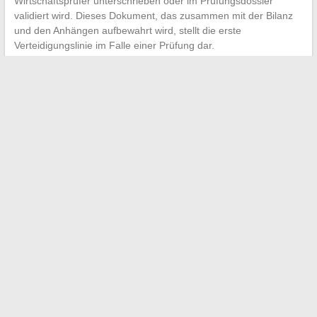
Wirtschaftsprüfer unterschrieben oder im Prüfungsdossier
validiert wird. Dieses Dokument, das zusammen mit der Bilanz
und den Anhängen aufbewahrt wird, stellt die erste
Verteidigungslinie im Falle einer Prüfung dar.
Die Anzahl der für das Geschäftsjahr berücksichtigten Tage (365
oder 366) und die Konsistenz zwischen dem Hauptbuch des
Kontos 455, den Kontoauszügen und der Berechnungstabelle
sind die drei Punkte, die vorrangig überprüft werden.
Jede
Inkonsistenz zwischen diesen Quellen öffnet die Tür zu
einer Anpassung
des durchschnittlichen Saldos und damit zu
einer Neuberechnung der abzugsfähigen Zinsen oder der
Sozialversicherungsbeiträge auf Dividenden.
←
Frankreich Arbeit 2026: Alles über die Erfassung der
Kriterien und die kommenden Neuerungen
Entdecken Sie die Partnerin und die Familie von Anthony
Favalli: Privatleben und Geheimnisse
→