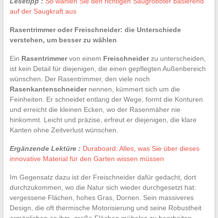
Lesetipp :
So wählen Sie den richtigen Saugroboter basierend
auf der Saugkraft aus
Rasentrimmer oder Freischneider: die Unterschiede
verstehen, um besser zu wählen
Ein
Rasentrimmer
von einem
Freischneider
zu unterscheiden,
ist kein Detail für diejenigen, die einen gepflegten Außenbereich
wünschen. Der Rasentrimmer, den viele noch
Rasenkantenschneider
nennen, kümmert sich um die
Feinheiten. Er schneidet entlang der Wege, formt die Konturen
und erreicht die kleinen Ecken, wo der Rasenmäher nie
hinkommt. Leicht und präzise, erfreut er diejenigen, die klare
Kanten ohne Zeitverlust wünschen.
Ergänzende Lektüre :
Duraboard: Alles, was Sie über dieses
innovative Material für den Garten wissen müssen
Im Gegensatz dazu ist der Freischneider dafür gedacht, dort
durchzukommen, wo die Natur sich wieder durchgesetzt hat:
vergessene Flächen, hohes Gras, Dornen. Sein massiveres
Design, die oft thermische Motorisierung und seine Robustheit
ermöglichen es ihm, große Flächen mühelos zu bearbeiten.