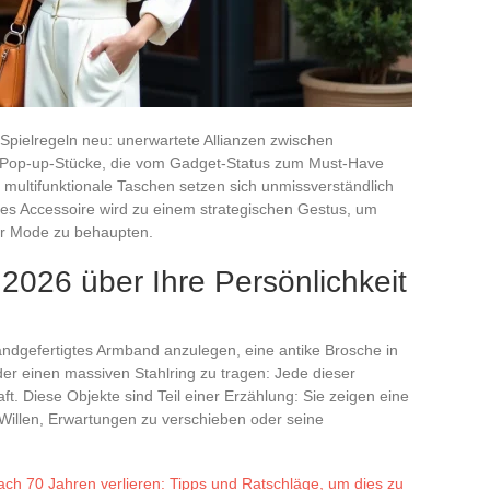
 Spielregeln neu: unerwartete Allianzen zwischen
 Pop-up-Stücke, die vom Gadget-Status zum Must-Have
multifunktionale Taschen setzen sich unmissverständlich
des Accessoire wird zu einem strategischen Gestus, um
der Mode zu behaupten.
2026 über Ihre Persönlichkeit
andgefertigtes Armband anzulegen, eine antike Brosche in
er einen massiven Stahlring zu tragen: Jede dieser
t. Diese Objekte sind Teil einer Erzählung: Sie zeigen eine
Willen, Erwartungen zu verschieben oder seine
ach 70 Jahren verlieren: Tipps und Ratschläge, um dies zu