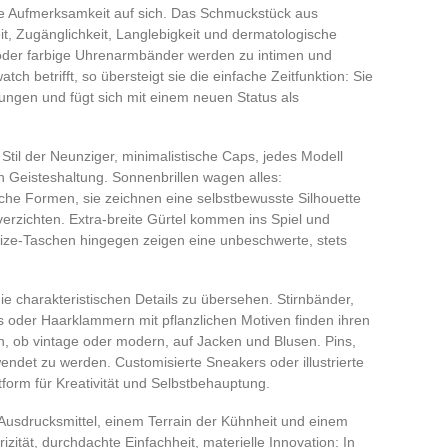
ie Aufmerksamkeit auf sich. Das Schmuckstück aus
eit, Zugänglichkeit, Langlebigkeit und dermatologische
te oder farbige Uhrenarmbänder werden zu intimen und
ch betrifft, so übersteigt sie die einfache Zeitfunktion: Sie
gungen und fügt sich mit einem neuen Status als
Stil der Neunziger, minimalistische Caps, jedes Modell
n Geisteshaltung. Sonnenbrillen wagen alles:
sche Formen, sie zeichnen eine selbstbewusste Silhouette
verzichten. Extra-breite Gürtel kommen ins Spiel und
size-Taschen hingegen zeigen eine unbeschwerte, stets
die charakteristischen Details zu übersehen. Stirnbänder,
oder Haarklammern mit pflanzlichen Motiven finden ihren
ch, ob vintage oder modern, auf Jacken und Blusen. Pins,
wendet zu werden. Customisierte Sneakers oder illustrierte
tform für Kreativität und Selbstbehauptung.
Ausdrucksmittel, einem Terrain der Kühnheit und einem
zität, durchdachte Einfachheit, materielle Innovation: In