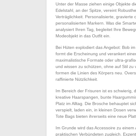
Unter der Masse ziehen einige Objekte d
Edelstahl, an der Spitze, vereint Robusth
Verträglichkeit. Personalisierte, gravier
personalisierten Markern. Was die Smartwat
analysiert Ihren Tag, begleitet Ihre Bewe
Modeobjekt in das Outfit ein.
Bei Hüten explodiert das Angebot: Bob im 
formt die Erscheinung und verankert eine
maximalistische Formate oder ultra-grafi
und wissen zu schützen, ohne auf Stil zu 
formen die Linien des Körpers neu. Over
raffinierte Nützlichkeit.
Im Bereich der Frisuren ist es schwierig, 
kreative Haarspangen, bunte Haargummis 
Platz im Alltag. Die Brosche behauptet si
verspielt, laden ein, in kleinen Dosen ver
Tote Bags bieten ihrerseits eine neue Plat
Im Grunde wird das Accessoire zu einem 
praktischen Verbündeten zugleich. Exzentri