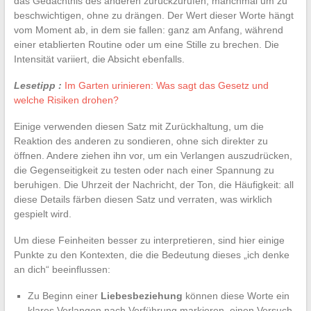
das Gedächtnis des anderen zurückzurufen, manchmal um zu
beschwichtigen, ohne zu drängen. Der Wert dieser Worte hängt
vom Moment ab, in dem sie fallen: ganz am Anfang, während
einer etablierten Routine oder um eine Stille zu brechen. Die
Intensität variiert, die Absicht ebenfalls.
Lesetipp :
Im Garten urinieren: Was sagt das Gesetz und
welche Risiken drohen?
Einige verwenden diesen Satz mit Zurückhaltung, um die
Reaktion des anderen zu sondieren, ohne sich direkter zu
öffnen. Andere ziehen ihn vor, um ein Verlangen auszudrücken,
die Gegenseitigkeit zu testen oder nach einer Spannung zu
beruhigen. Die Uhrzeit der Nachricht, der Ton, die Häufigkeit: all
diese Details färben diesen Satz und verraten, was wirklich
gespielt wird.
Um diese Feinheiten besser zu interpretieren, sind hier einige
Punkte zu den Kontexten, die die Bedeutung dieses „ich denke
an dich“ beeinflussen:
Zu Beginn einer
Liebesbeziehung
können diese Worte ein
klares Verlangen nach Verführung markieren, einen Versuch,