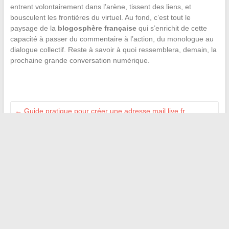
entrent volontairement dans l’arène, tissent des liens, et
bousculent les frontières du virtuel. Au fond, c’est tout le
paysage de la
blogosphère française
qui s’enrichit de cette
capacité à passer du commentaire à l’action, du monologue au
dialogue collectif. Reste à savoir à quoi ressemblera, demain, la
prochaine grande conversation numérique.
←
Guide pratique pour créer une adresse mail live.fr
gratuitement et facilement
Duraboard : tout ce qu’il faut savoir sur ce matériau innovant
pour le jardin
→
Recherche