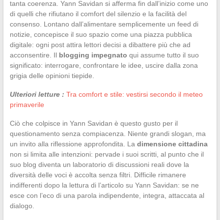
tanta coerenza. Yann Savidan si afferma fin dall’inizio come uno
di quelli che rifiutano il comfort del silenzio e la facilità del
consenso. Lontano dall’alimentare semplicemente un feed di
notizie, concepisce il suo spazio come una piazza pubblica
digitale: ogni post attira lettori decisi a dibattere più che ad
acconsentire. Il
blogging impegnato
qui assume tutto il suo
significato: interrogare, confrontare le idee, uscire dalla zona
grigia delle opinioni tiepide.
Ulteriori letture :
Tra comfort e stile: vestirsi secondo il meteo
primaverile
Ciò che colpisce in Yann Savidan è questo gusto per il
questionamento senza compiacenza. Niente grandi slogan, ma
un invito alla riflessione approfondita. La
dimensione cittadina
non si limita alle intenzioni: pervade i suoi scritti, al punto che il
suo blog diventa un laboratorio di discussioni reali dove la
diversità delle voci è accolta senza filtri. Difficile rimanere
indifferenti dopo la lettura di l’articolo su Yann Savidan: se ne
esce con l’eco di una parola indipendente, integra, attaccata al
dialogo.