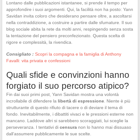
Lontano dalle pubblicazioni istantanee, si prende il tempo per
approfondire i suoi argomenti. Qui, la facilità non ha posto: Yann
Savidan invita coloro che desiderano pensare oltre, a ascoltarsi
nella contraddizione, a costruire a partire dalle sfumature. Il suo
blog sociale abita la rete da molti anni, respingendo senza sosta
la tentazione del pensiero preconfezionato. Questa scelta di
rigore e complessità, la rivendica.
Consigliato :
Scopri la compagna e la famiglia di Anthony
Favalli: vita privata e confessioni
Quali sfide e convinzioni hanno
forgiato il suo percorso atipico?
Fin dai suoi primi post, Yann Savidan mostra una volontà
incrollabile di difendere la
libertà di espressione
. Niente è più
strutturante di questo rifiuto di tacere o di deviare il tema di
fondo. Inevitabilmente, i dibattiti vivaci e le pressioni esterne non
mancano. Laddove altri si sarebbero scoraggiati, lui sceglie la
perseveranza. I tentativi di
censura
non lo hanno mai dissuaso
dall’assumere pubblicamente le sue scelte.