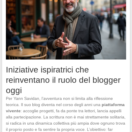
Iniziative ispiratrici che
reinventano il ruolo del blogger
oggi
Per Yann Savidan, l’avventura non si limita alla riflessione
teorica. Il suo blog diventa nel corso degli anni una
piattaforma
vivente
: accoglie progetti, fa da ponte tra lettori, lancia appelli
alla partecipazione. La scrittura non è mai strettamente solitaria,
si radica in una dinamica collettiva più ampia dove ognuno trova
il proprio posto e fa sentire la propria voce. L’obiettivo: far