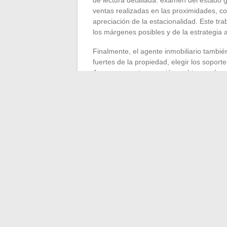
ventas realizadas en las proximidades, co
apreciación de la estacionalidad. Este tra
los márgenes posibles y de la estrategia 
Finalmente, el agente inmobiliario también
fuertes de la propiedad, elegir los soport
Asegurar una transacción u obtener el me
un éxito concreto en el mercado local. El é
las medias nacionales y de las promesas s
Estimarse correctamente no es apuntar al 
y experiencia, observación precisa y dato
cuadrado se escribe así, entre la finura d
←
Lo que realmente hace un arquitecto d
Descubre cómo impulsar tu negocio con 
→