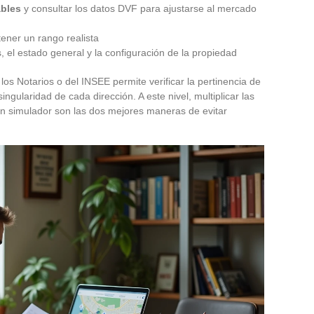
bles
y consultar los datos DVF para ajustarse al mercado
ener un rango realista
, el estado general y la configuración de la propiedad
los Notarios o del INSEE permite verificar la pertinencia de
ingularidad de cada dirección. A este nivel, multiplicar las
 un simulador son las dos mejores maneras de evitar