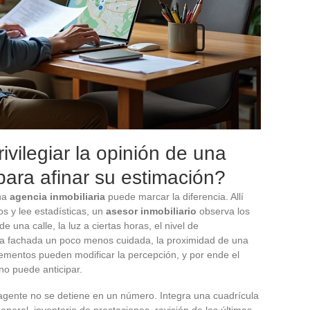
vilegiar la opinión de una
para afinar su estimación?
una
agencia inmobiliaria
puede marcar la diferencia. Allí
s y lee estadísticas, un
asesor inmobiliario
observa los
de una calle, la luz a ciertas horas, el nivel de
a fachada un poco menos cuidada, la proximidad de una
ementos pueden modificar la percepción, y por ende el
 no puede anticipar.
agente no se detiene en un número. Integra una cuadrícula
neral, inventario de prestaciones, revisión de las últimas