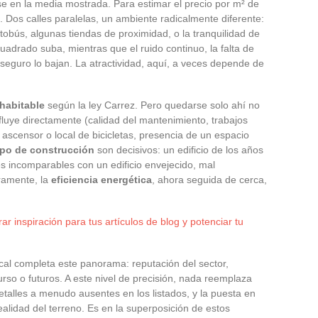
en la media mostrada. Para estimar el precio por m² de
. Dos calles paralelas, un ambiente radicalmente diferente:
obús, algunas tiendas de proximidad, o la tranquilidad de
uadrado suba, mientras que el ruido continuo, la falta de
seguro lo bajan. La atractividad, aquí, a veces depende de
 habitable
según la ley Carrez. Pero quedarse solo ahí no
fluye directamente (calidad del mantenimiento, trabajos
ascensor o local de bicicletas, presencia de un espacio
ipo de construcción
son decisivos: un edificio de los años
s incomparables con un edificio envejecido, mal
ramente, la
eficiencia energética
, ahora seguida de cerca,
r inspiración para tus artículos de blog y potenciar tu
cal completa este panorama: reputación del sector,
so o futuros. A este nivel de precisión, nada reemplaza
 detalles a menudo ausentes en los listados, y la puesta en
ealidad del terreno. Es en la superposición de estos