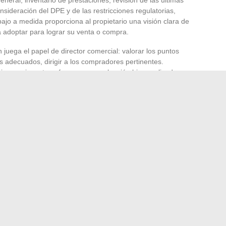
nsideración del DPE y de las restricciones regulatorias,
bajo a medida proporciona al propietario una visión clara de
a adoptar para lograr su venta o compra.
 juega el papel de director comercial: valorar los puntos
es adecuados, dirigir a los compradores pertinentes.
jor precio es transformar una evaluación bien realizada en
xito se ancla entonces en la realidad del barrio, lejos de
implificadas.
azar ni confiar en un algoritmo. Es elegir combinar terreno
s robustos. Para cada proyecto, la verdad del metro
e la mirada y la rigurosidad de los números.
e interiores a diario
los servicios mypizzadoor pro dedicados a profesionales