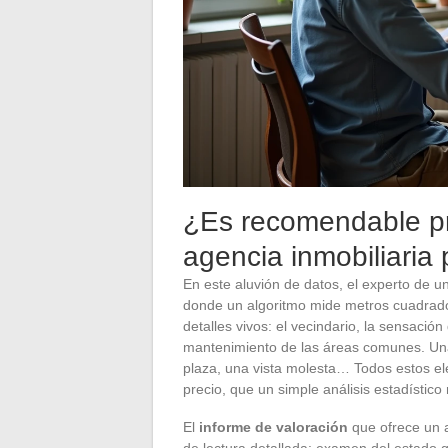
¿Es recomendable pri
agencia inmobiliaria 
En este aluvión de datos, el experto de 
donde un algoritmo mide metros cuadrado
detalles vivos: el vecindario, la sensación 
mantenimiento de las áreas comunes. Un
plaza, una vista molesta… Todos estos el
precio, que un simple análisis estadístico
El
informe de valoración
que ofrece un 
de lectura detallada: examen del estado ge