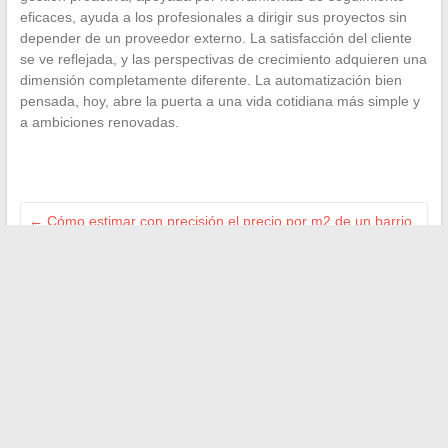
eficaces, ayuda a los profesionales a dirigir sus proyectos sin
depender de un proveedor externo. La satisfacción del cliente
se ve reflejada, y las perspectivas de crecimiento adquieren una
dimensión completamente diferente. La automatización bien
pensada, hoy, abre la puerta a una vida cotidiana más simple y
a ambiciones renovadas.
←
Cómo estimar con precisión el precio por m2 de un barrio
para tus proyectos inmobiliarios
Cómo acompañar el desarrollo y el bienestar de los niños en
el día a día
→
Buscar