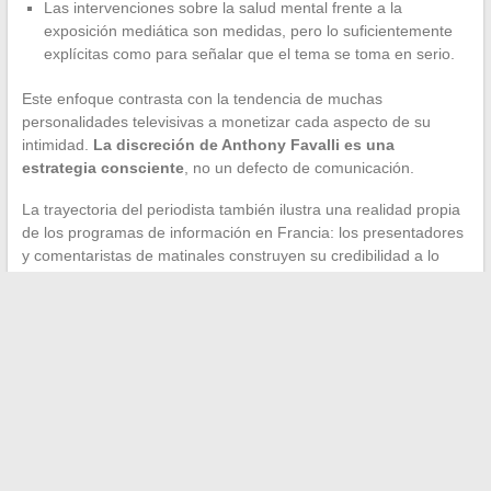
Las intervenciones sobre la salud mental frente a la
exposición mediática son medidas, pero lo suficientemente
explícitas como para señalar que el tema se toma en serio.
Este enfoque contrasta con la tendencia de muchas
personalidades televisivas a monetizar cada aspecto de su
intimidad.
La discreción de Anthony Favalli es una
estrategia consciente
, no un defecto de comunicación.
La trayectoria del periodista también ilustra una realidad propia
de los programas de información en Francia: los presentadores
y comentaristas de matinales construyen su credibilidad a lo
largo del tiempo, y la gestión de su imagen privada contribuye
directamente a esa credibilidad. Un desliz, una sobreexposición
familiar o un alboroto mediático en torno a la pareja pueden
debilitar una carrera construida sobre la rigurosidad editorial.
Anthony Favalli parece haber integrado esta restricción desde
muy temprano. Su elección de limitar las confidencias mientras
no niega nada de su vida personal constituye un equilibrio que
pocas figuras mediáticas mantienen a largo plazo.