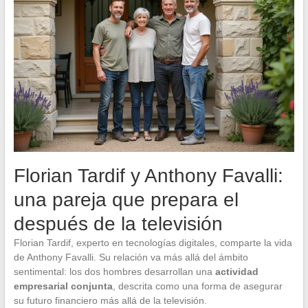
Florian Tardif y Anthony Favalli:
una pareja que prepara el
después de la televisión
Florian Tardif, experto en tecnologías digitales, comparte la vida
de Anthony Favalli. Su relación va más allá del ámbito
sentimental: los dos hombres desarrollan una
actividad
empresarial conjunta
, descrita como una forma de asegurar
su futuro financiero más allá de la televisión.