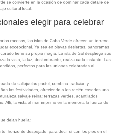
de se convierte en la ocasión de dominar cada detalle de
je cultural local.
onales elegir para celebrar
rios rocosos, las islas de Cabo Verde ofrecen un terreno
 lugar excepcional. Ya sea en playas desiertas, panoramas
ecorado tiene su propia magia. La isla de Sal despliega sus
a la vista; la luz, deslumbrante, realza cada instante. Las
ndidos, perfectos para las uniones celebradas al
eada de callejuelas pastel, combina tradición y
an las festividades, ofreciendo a los recién casados una
turaleza salvaje reina: terrazas verdes, acantilados
 Allí, la vista al mar imprime en la memoria la fuerza de
que dejan huella:
rto, horizonte despejado, para decir sí con los pies en el