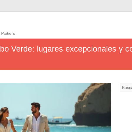
 Poitiers
o Verde: lugares excepcionales y c