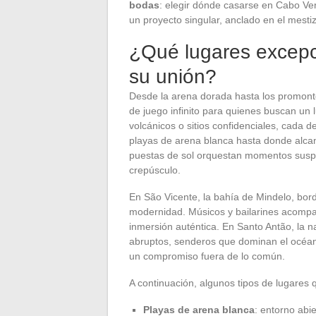
bodas
: elegir dónde casarse en Cabo Ver
un proyecto singular, anclado en el mestiza
¿Qué lugares excepci
su unión?
Desde la arena dorada hasta los promonto
de juego infinito para quienes buscan un
volcánicos o sitios confidenciales, cada d
playas de arena blanca hasta donde alcanz
puestas de sol orquestan momentos suspe
crepúsculo.
En São Vicente, la bahía de Mindelo, bord
modernidad. Músicos y bailarines acompañ
inmersión auténtica. En Santo Antão, la na
abruptos, senderos que dominan el océano.
un compromiso fuera de lo común.
A continuación, algunos tipos de lugares 
Playas de arena blanca
: entorno abie