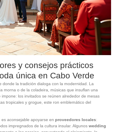
ores y consejos prácticos
boda única en Cabo Verde
 donde la tradición dialoga con la modernidad. La
a morna o de la coladeira, músicas que insuflan una
se impone: los invitados se reúnen alrededor de mesas
tas tropicales y grogue, este ron emblemático del
, es aconsejable apoyarse en
proveedores locales
:
 todos impregnados de la cultura insular. Algunos
wedding
ente a las parejas, orquestando el alojamiento, la