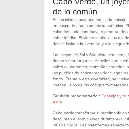
Cabo Verde, un joyer
de lo común
En las islas caboverdianas, cada paisaje i
en busca de una experiencia auténtica. 
coloridos: todo contribuye a crear un de
sabor inédito. El viento sopla, la luz acari
detalle invita a la aventura y a la singular
Las playas de Sal y Boa Vista seducen a l
dunas y mar turquesa. Aquellos que sueñ
valles exuberantes, montañas cortadas, nat
los pueblos de pescadores despliegan su h
fondo. Frente a esta diversidad, se vuel
imagen, lejos de los códigos formateados 
También recomendado :
Consejos y tru
a día
Cabo Verde transforma el matrimonio en
descubren el archipiélago durante excurs
música criolla. Las plataformas especiali