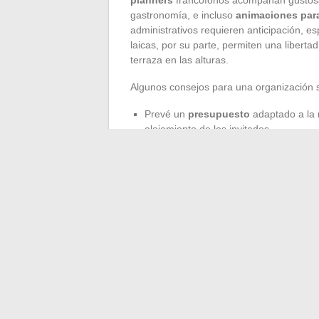
gastronomía, e incluso
animaciones para
administrativos requieren anticipación, 
laicas, por su parte, permiten una libertad
terraza en las alturas.
Algunos consejos para una organización s
Prevé un
presupuesto
adaptado a la r
alojamiento de los invitados,
Anticipa la época de los vientos (de no
Apuesta por una
decoración
auténtica:
Cabo Verde se presta tanto a grandes fi
huéspedes, privatizar una playa, programa
posibles para un
sueño
compartido en fam
historia singular, que contar mucho despu
←
Todo lo que necesitas saber sobre la