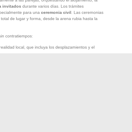
 invitados
durante varios días. Los trámites
especialmente para una
ceremonia civil
. Las ceremonias
 total de lugar y forma, desde la arena rubia hasta la
in contratiempos:
ealidad local, que incluya los desplazamientos y el
viembre a junio), que puede alterar los planes al aire libre,
 flores locales, textiles coloridos, luz natural.
estas como a
bodas
confidenciales. Alojarse en una casa de
r un concierto criollo bajo las estrellas… tantos escenarios
ilia y entre amigos. Cada boda aquí se convierte en una
és del regreso.
 prórroga del pacto docente en 2025 y sus evoluciones