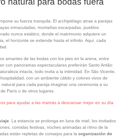
o natural para bodas fuera
mpone su fuerza tranquila. El archipiélago atrae a parejas
Playas inmaculadas, montañas escarpadas, pueblos
corado nunca estático, donde el matrimonio adquiere un
cia, el horizonte se extiende hasta el infinito. Aquí, cada
idad.
os amantes de las bodas con los pies en la arena, entre
an con panoramas espectaculares preferirán Santo Antão:
uraleza intacta, todo invita a la intimidad. En São Vicente,
ospitalidad, con un ambiente cálido y colores vivos de
ve natural para cada pareja imaginar una ceremonia a su
de París o de otros lugares.
cos para ayudar a las mamás a descansar mejor en su día
viaje
. La estancia se prolonga en luna de miel, los invitados
iones, comidas festivas, noches animadas al ritmo de la
zadas están repletas de consejos para la
organización de