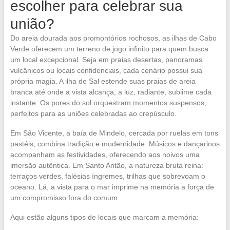
escolher para celebrar sua
união?
Do areia dourada aos promontórios rochosos, as ilhas de Cabo
Verde oferecem um terreno de jogo infinito para quem busca
um local excepcional. Seja em praias desertas, panoramas
vulcânicos ou locais confidenciais, cada cenário possui sua
própria magia. A ilha de Sal estende suas praias de areia
branca até onde a vista alcança; a luz, radiante, sublime cada
instante. Os pores do sol orquestram momentos suspensos,
perfeitos para as uniões celebradas ao crepúsculo.
Em São Vicente, a baía de Mindelo, cercada por ruelas em tons
pastéis, combina tradição e modernidade. Músicos e dançarinos
acompanham as festividades, oferecendo aos noivos uma
imersão autêntica. Em Santo Antão, a natureza bruta reina:
terraços verdes, falésias íngremes, trilhas que sobrevoam o
oceano. Lá, a vista para o mar imprime na memória a força de
um compromisso fora do comum.
Aqui estão alguns tipos de locais que marcam a memória: