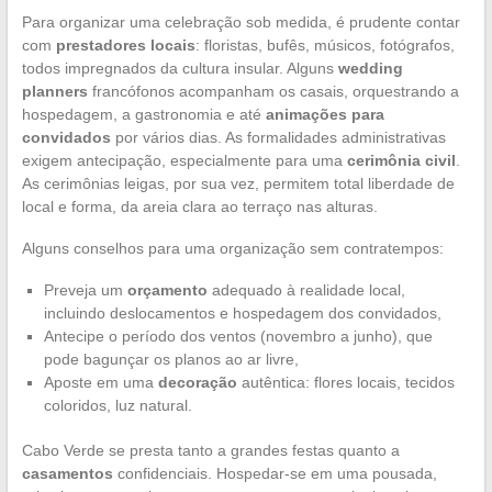
Para organizar uma celebração sob medida, é prudente contar
com
prestadores locais
: floristas, bufês, músicos, fotógrafos,
todos impregnados da cultura insular. Alguns
wedding
planners
francófonos acompanham os casais, orquestrando a
hospedagem, a gastronomia e até
animações para
convidados
por vários dias. As formalidades administrativas
exigem antecipação, especialmente para uma
cerimônia civil
.
As cerimônias leigas, por sua vez, permitem total liberdade de
local e forma, da areia clara ao terraço nas alturas.
Alguns conselhos para uma organização sem contratempos:
Preveja um
orçamento
adequado à realidade local,
incluindo deslocamentos e hospedagem dos convidados,
Antecipe o período dos ventos (novembro a junho), que
pode bagunçar os planos ao ar livre,
Aposte em uma
decoração
autêntica: flores locais, tecidos
coloridos, luz natural.
Cabo Verde se presta tanto a grandes festas quanto a
casamentos
confidenciais. Hospedar-se em uma pousada,