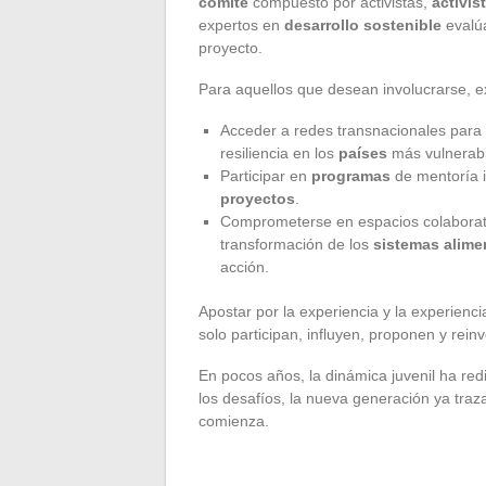
comité
compuesto por activistas,
activis
expertos en
desarrollo sostenible
evalúa
proyecto.
Para aquellos que desean involucrarse, ex
Acceder a redes transnacionales para de
resiliencia en los
países
más vulnerabl
Participar en
programas
de mentoría i
proyectos
.
Comprometerse en espacios colaborati
transformación de los
sistemas alime
acción.
Apostar por la experiencia y la experienc
solo participan, influyen, proponen y rein
En pocos años, la dinámica juvenil ha red
los desafíos, la nueva generación ya tra
comienza.