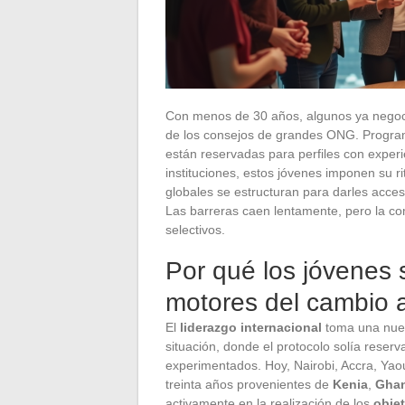
Con menos de 30 años, algunos ya negoci
de los consejos de grandes ONG. Progra
están reservadas para perfiles con experi
instituciones, estos jóvenes imponen su 
globales se estructuran para darles acce
Las barreras caen lentamente, pero la co
selectivos.
Por qué los jóvenes
motores del cambio a
El
liderazgo internacional
toma una nue
situación, donde el protocolo solía reserv
experimentados. Hoy, Nairobi, Accra, Ya
treinta años provenientes de
Kenia
,
Gha
activamente en la realización de los
objet