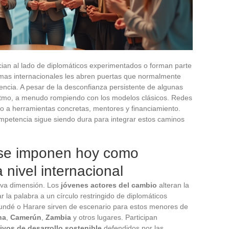
an al lado de diplomáticos experimentados o forman parte
mas internacionales les abren puertas que normalmente
encia. A pesar de la desconfianza persistente de algunas
ritmo, a menudo rompiendo con los modelos clásicos. Redes
so a herramientas concretas, mentores y financiamiento.
mpetencia sigue siendo dura para integrar estos caminos
 se imponen hoy como
 nivel internacional
va dimensión. Los
jóvenes actores del cambio
alteran la
ar la palabra a un círculo restringido de diplomáticos
oundé o Harare sirven de escenario para estos menores de
na
,
Camerún
,
Zambia
y otros lugares. Participan
ivos de desarrollo sostenible
defendidos por las