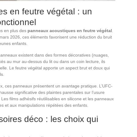
 en feutre végétal : un
onctionnel
us en plus des
panneaux acoustiques en feutre végétal
.
ars 2026, ces éléments favorisent une réduction du bruit
eunes enfants.
 panneaux existent dans des formes décoratives (nuages,
ixés au mur au-dessus du lit ou dans un coin lecture, ils
uelle. Le feutre végétal apporte un aspect brut et doux qui
ls.
ux, ces panneaux présentent un avantage pratique. L’UFC-
hausse significative des plaintes parentales sur l’usure
es films adhésifs réutilisables en silicone et les panneaux
res et aux manipulations répétées des enfants.
ires déco : les choix qui