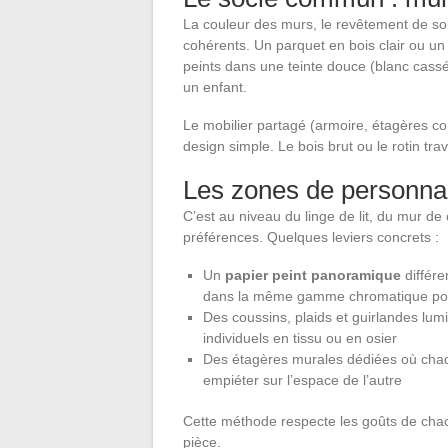
La couleur des murs, le revêtement de sol e
cohérents. Un parquet en bois clair ou un 
peints dans une teinte douce (blanc cassé,
un enfant.
Le mobilier partagé (armoire, étagères c
design simple. Le bois brut ou le rotin tr
Les zones de personnal
C’est au niveau du linge de lit, du mur d
préférences. Quelques leviers concrets :
Un
papier peint panoramique
différe
dans la même gamme chromatique pour
Des coussins, plaids et guirlandes lu
individuels en tissu ou en osier
Des étagères murales dédiées où chaqu
empiéter sur l’espace de l’autre
Cette méthode respecte les goûts de chac
pièce.