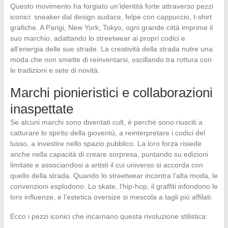
Questo movimento ha forgiato un’identità forte attraverso pezzi
iconici: sneaker dal design audace, felpe con cappuccio, t-shirt
grafiche. A Parigi, New York, Tokyo, ogni grande città imprime il
suo marchio, adattando lo streetwear ai propri codici e
all’energia delle sue strade. La creatività della strada nutre una
moda che non smette di reinventarsi, oscillando tra rottura con
le tradizioni e sete di novità.
Marchi pionieristici e collaborazioni
inaspettate
Se alcuni marchi sono diventati cult, è perché sono riusciti a
catturare lo spirito della gioventù, a reinterpretare i codici del
lusso, a investire nello spazio pubblico. La loro forza risiede
anche nella capacità di creare sorpresa, puntando su edizioni
limitate e associandosi a artisti il cui universo si accorda con
quello della strada. Quando lo streetwear incontra l’alta moda, le
convenzioni esplodono. Lo skate, l’hip-hop, il graffiti infondono le
loro influenze, e l’estetica oversize si mescola a tagli più affilati.
Ecco i pezzi iconici che incarnano questa rivoluzione stilistica: