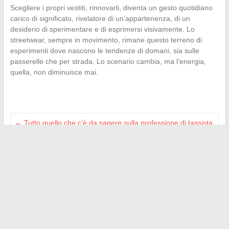
Scegliere i propri vestiti, rinnovarli, diventa un gesto quotidiano
carico di significato, rivelatore di un’appartenenza, di un
desiderio di sperimentare e di esprimersi visivamente. Lo
streetwear, sempre in movimento, rimane questo terreno di
esperimenti dove nascono le tendenze di domani, sia sulle
passerelle che per strada. Lo scenario cambia, ma l’energia,
quella, non diminuisce mai.
←
Tutto quello che c’è da sapere sulla professione di tassista
e i servizi di trasporto a Poitiers
Perché scegliere un abbonamento a The Infos du Geek per
rimanere aggiornati?
→
Search