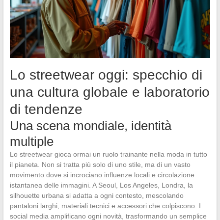
Lo streetwear oggi: specchio di
una cultura globale e laboratorio
di tendenze
Una scena mondiale, identità
multiple
Lo streetwear gioca ormai un ruolo trainante nella moda in tutto
il pianeta. Non si tratta più solo di uno stile, ma di un vasto
movimento dove si incrociano influenze locali e circolazione
istantanea delle immagini. A Seoul, Los Angeles, Londra, la
silhouette urbana si adatta a ogni contesto, mescolando
pantaloni larghi, materiali tecnici e accessori che colpiscono. I
social media amplificano ogni novità, trasformando un semplice