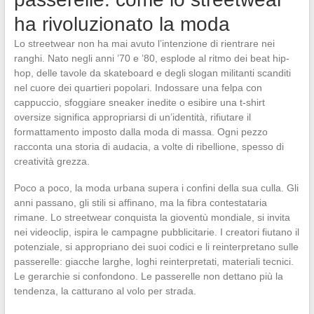
ha rivoluzionato la moda
Lo streetwear non ha mai avuto l’intenzione di rientrare nei
ranghi. Nato negli anni ’70 e ’80, esplode al ritmo dei beat hip-
hop, delle tavole da skateboard e degli slogan militanti scanditi
nel cuore dei quartieri popolari. Indossare una felpa con
cappuccio, sfoggiare sneaker inedite o esibire una t-shirt
oversize significa appropriarsi di un’identità, rifiutare il
formattamento imposto dalla moda di massa. Ogni pezzo
racconta una storia di audacia, a volte di ribellione, spesso di
creatività grezza.
Poco a poco, la moda urbana supera i confini della sua culla. Gli
anni passano, gli stili si affinano, ma la fibra contestataria
rimane. Lo streetwear conquista la gioventù mondiale, si invita
nei videoclip, ispira le campagne pubblicitarie. I creatori fiutano il
potenziale, si appropriano dei suoi codici e li reinterpretano sulle
passerelle: giacche larghe, loghi reinterpretati, materiali tecnici.
Le gerarchie si confondono. Le passerelle non dettano più la
tendenza, la catturano al volo per strada.