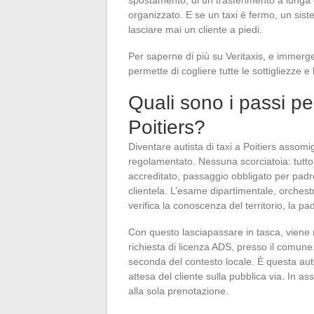
organizzato. E se un taxi è fermo, un sist
lasciare mai un cliente a piedi.
Per saperne di più su Veritaxis, e immerger
permette di cogliere tutte le sottigliezze e
Quali sono i passi per
Poitiers?
Diventare autista di taxi a Poitiers assom
regolamentato. Nessuna scorciatoia: tutto 
accreditato, passaggio obbligato per padro
clientela. L’esame dipartimentale, orchestr
verifica la conoscenza del territorio, la p
Con questo lasciapassare in tasca, viene ri
richiesta di licenza ADS, presso il comune.
seconda del contesto locale. È questa aut
attesa del cliente sulla pubblica via. In a
alla sola prenotazione.