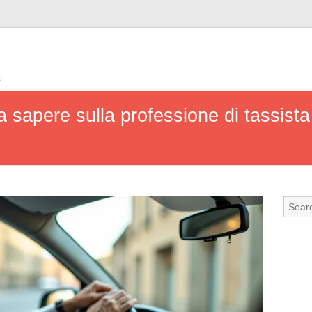
s
 sapere sulla professione di tassista 