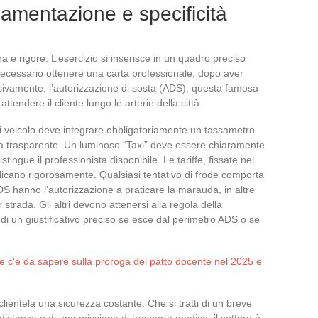
amentazione e specificità
na e rigore. L’esercizio si inserisce in un quadro preciso
 necessario ottenere una carta professionale, dopo aver
vamente, l’autorizzazione di sosta (ADS), questa famosa
ttendere il cliente lungo le arterie della città.
Ogni veicolo deve integrare obbligatoriamente un tassametro
ga trasparente. Un luminoso “Taxi” deve essere chiaramente
stingue il professionista disponibile. Le tariffe, fissate nei
pplicano rigorosamente. Qualsiasi tentativo di frode comporta
’ADS hanno l’autorizzazione a praticare la marauda, in altre
 strada. Gli altri devono attenersi alla regola della
di un giustificativo preciso se esce dal perimetro ADS o se
he c'è da sapere sulla proroga del patto docente nel 2025 e
 clientela una sicurezza costante. Che si tratti di un breve
istanza o di una missione di trasporto medico, il settore è