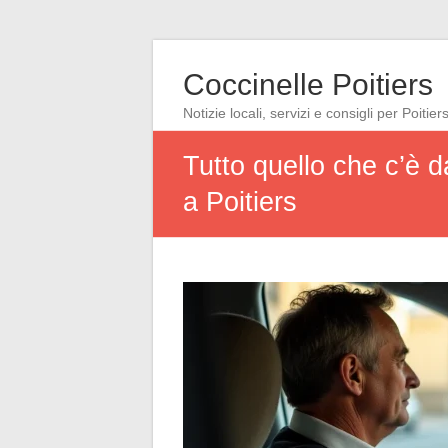
Coccinelle Poitiers
Notizie locali, servizi e consigli per Poitier
Tutto quello che c’è da
a Poitiers