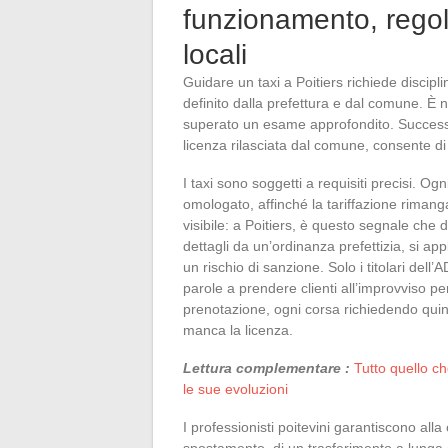
funzionamento, regol
locali
Guidare un taxi a Poitiers richiede discipli
definito dalla prefettura e dal comune. È
superato un esame approfondito. Successi
licenza rilasciata dal comune, consente di a
I taxi sono soggetti a requisiti precisi. 
omologato, affinché la tariffazione riman
visibile: a Poitiers, è questo segnale che di
dettagli da un’ordinanza prefettizia, si a
un rischio di sanzione. Solo i titolari dell
parole a prendere clienti all’improvviso per
prenotazione, ogni corsa richiedendo quin
manca la licenza.
Lettura complementare :
Tutto quello c
le sue evoluzioni
I professionisti poitevini garantiscono alla
spostamento, di un trasferimento a lunga d