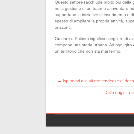
Questo settore racchiude molto più della g
nella gestione di un team o a inventare nuo
supportano le iniziative di inserimento o 
spesso di ampliare la propria attività, su
orizzonti.
Guidare a Poitiers significa scegliere di 
compone una storia urbana. Ad ogni giro di r
un territorio che non sta mai fermo.
←
Ispiratevi alle ultime tendenze di dec
Dalle origini a 