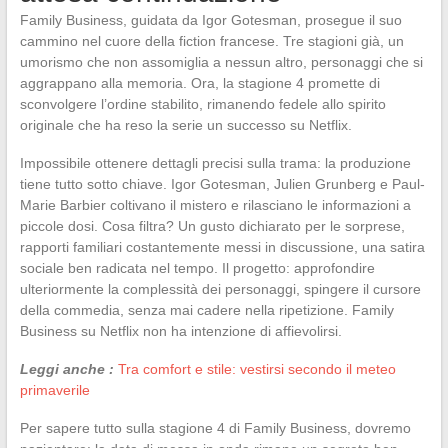
Family Business, guidata da Igor Gotesman, prosegue il suo
cammino nel cuore della fiction francese. Tre stagioni già, un
umorismo che non assomiglia a nessun altro, personaggi che si
aggrappano alla memoria. Ora, la stagione 4 promette di
sconvolgere l’ordine stabilito, rimanendo fedele allo spirito
originale che ha reso la serie un successo su Netflix.
Impossibile ottenere dettagli precisi sulla trama: la produzione
tiene tutto sotto chiave. Igor Gotesman, Julien Grunberg e Paul-
Marie Barbier coltivano il mistero e rilasciano le informazioni a
piccole dosi. Cosa filtra? Un gusto dichiarato per le sorprese,
rapporti familiari costantemente messi in discussione, una satira
sociale ben radicata nel tempo. Il progetto: approfondire
ulteriormente la complessità dei personaggi, spingere il cursore
della commedia, senza mai cadere nella ripetizione. Family
Business su Netflix non ha intenzione di affievolirsi.
Leggi anche :
Tra comfort e stile: vestirsi secondo il meteo
primaverile
Per sapere tutto sulla stagione 4 di Family Business, dovremo