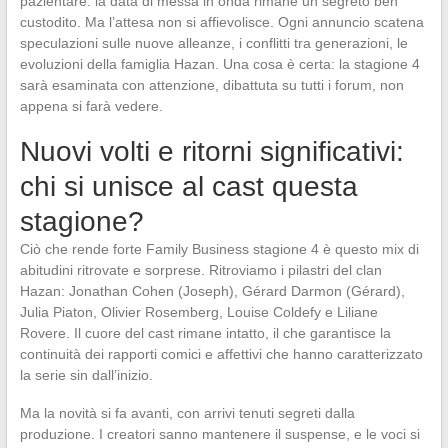
pazientare: la data di messa in onda rimane un segreto ben
custodito. Ma l’attesa non si affievolisce. Ogni annuncio scatena
speculazioni sulle nuove alleanze, i conflitti tra generazioni, le
evoluzioni della famiglia Hazan. Una cosa è certa: la stagione 4
sarà esaminata con attenzione, dibattuta su tutti i forum, non
appena si farà vedere.
Nuovi volti e ritorni significativi:
chi si unisce al cast questa
stagione?
Ciò che rende forte Family Business stagione 4 è questo mix di
abitudini ritrovate e sorprese. Ritroviamo i pilastri del clan
Hazan: Jonathan Cohen (Joseph), Gérard Darmon (Gérard),
Julia Piaton, Olivier Rosemberg, Louise Coldefy e Liliane
Rovere. Il cuore del cast rimane intatto, il che garantisce la
continuità dei rapporti comici e affettivi che hanno caratterizzato
la serie sin dall’inizio.
Ma la novità si fa avanti, con arrivi tenuti segreti dalla
produzione. I creatori sanno mantenere il suspense, e le voci si