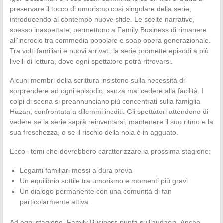
preservare il tocco di umorismo così singolare della serie,
introducendo al contempo nuove sfide. Le scelte narrative,
spesso inaspettate, permettono a Family Business di rimanere
all’incrocio tra commedia popolare e soap opera generazionale.
Tra volti familiari e nuovi arrivati, la serie promette episodi a più
livelli di lettura, dove ogni spettatore potrà ritrovarsi.
Alcuni membri della scrittura insistono sulla necessità di
sorprendere ad ogni episodio, senza mai cedere alla facilità. I
colpi di scena si preannunciano più concentrati sulla famiglia
Hazan, confrontata a dilemmi inediti. Gli spettatori attendono di
vedere se la serie saprà reinventarsi, mantenere il suo ritmo e la
sua freschezza, o se il rischio della noia è in agguato.
Ecco i temi che dovrebbero caratterizzare la prossima stagione:
Legami familiari messi a dura prova
Un equilibrio sottile tra umorismo e momenti più gravi
Un dialogo permanente con una comunità di fan
particolarmente attiva
Ad ogni stagione, Family Business punta sull’audacia. Anche