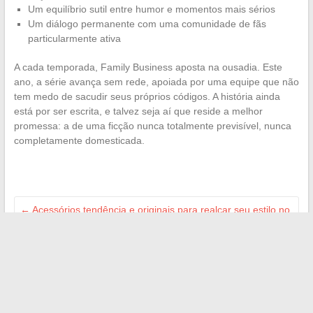
Um equilíbrio sutil entre humor e momentos mais sérios
Um diálogo permanente com uma comunidade de fãs
particularmente ativa
A cada temporada, Family Business aposta na ousadia. Este
ano, a série avança sem rede, apoiada por uma equipe que não
tem medo de sacudir seus próprios códigos. A história ainda
está por ser escrita, e talvez seja aí que reside a melhor
promessa: a de uma ficção nunca totalmente previsível, nunca
completamente domesticada.
←
Acessórios tendência e originais para realçar seu estilo no
dia a dia
Guia prático para criar um endereço de e-mail live.fr
gratuitamente e facilmente
→
Search