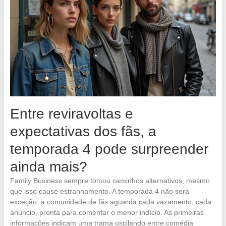
Entre reviravoltas e
expectativas dos fãs, a
temporada 4 pode surpreender
ainda mais?
Family Business sempre tomou caminhos alternativos, mesmo
que isso cause estranhamento. A temporada 4 não será
exceção: a comunidade de fãs aguarda cada vazamento, cada
anúncio, pronta para comentar o menor indício. As primeiras
informações indicam uma trama oscilando entre comédia