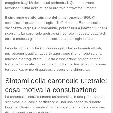
maggiore fragilità dei tessuti perimetrali. Questo terreno
favorisce l’ernia della mucosa uretrale attraverso il meato.
Il sindrome genito-urinario della menopausa (SGUM)
costituisce il quadro nosologico di riferimento. Esso associa
secchezza vaginale, dispareunia, pollachiuria e infezioni urinarie
ricorrenti. La caroncule uretrale si inserisce in questo quadro di
atrofia mucosa globale, non come una patologia isolata.
Le irritazioni croniche (protezioni igieniche, indumenti attillati,
microtraumi legati ai rapporti) aggravano il fenomeno su una
mucosa già fragilizzata. Questa associazione spiega perché il
trattamento locale con estrogeni topici costituisce la prima linea
terapeutica, prima di qualsiasi discussione chirurgica.
Sintomi della caroncule uretrale:
cosa motiva la consultazione
La caroncule uretrale rimane asintomatica in una proporzione
significativa di casi e costituisce quindi una scoperta durante
l’esame. Quando diventa sintomatica, il quadro clinico associa
diversi segni a gradi variabili: