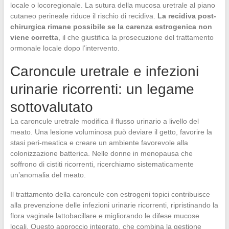
locale o locoregionale. La sutura della mucosa uretrale al piano
cutaneo perineale riduce il rischio di recidiva.
La recidiva post-
chirurgica rimane possibile se la carenza estrogenica non
viene corretta
, il che giustifica la prosecuzione del trattamento
ormonale locale dopo l’intervento.
Caroncule uretrale e infezioni
urinarie ricorrenti: un legame
sottovalutato
La caroncule uretrale modifica il flusso urinario a livello del
meato. Una lesione voluminosa può deviare il getto, favorire la
stasi peri-meatica e creare un ambiente favorevole alla
colonizzazione batterica. Nelle donne in menopausa che
soffrono di cistiti ricorrenti, ricerchiamo sistematicamente
un’anomalia del meato.
Il trattamento della caroncule con estrogeni topici contribuisce
alla prevenzione delle infezioni urinarie ricorrenti, ripristinando la
flora vaginale lattobacillare e migliorando le difese mucose
locali. Questo approccio integrato, che combina la gestione