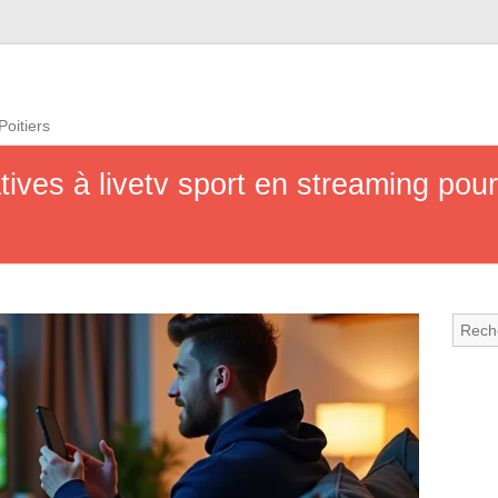
Poitiers
atives à livetv sport en streaming po