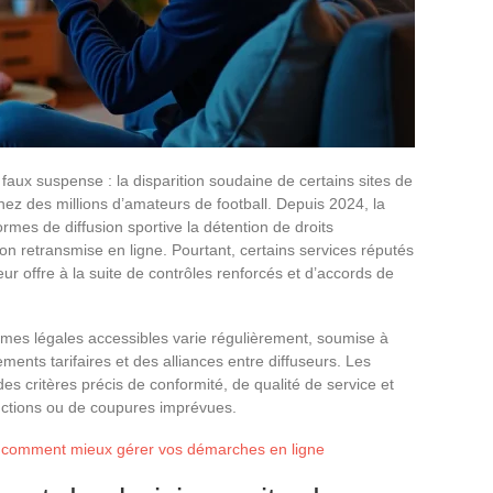
aux suspense : la disparition soudaine de certains sites de
hez des millions d’amateurs de football. Depuis 2024, la
rmes de diffusion sportive la détention de droits
on retransmise en ligne. Pourtant, certains services réputés
r offre à la suite de contrôles renforcés et d’accords de
ormes légales accessibles varie régulièrement, soumise à
ments tarifaires et des alliances entre diffuseurs. Les
des critères précis de conformité, de qualité de service et
nctions ou de coupures imprévues.
s : comment mieux gérer vos démarches en ligne