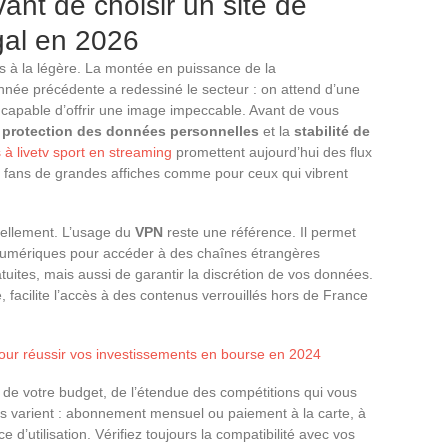
vant de choisir un site de
égal en 2026
s à la légère. La montée en puissance de la
nnée précédente a redessiné le secteur : on attend d’une
et capable d’offrir une image impeccable. Avant de vous
a
protection des données personnelles
et la
stabilité de
s à livetv sport en streaming
promettent aujourd’hui des flux
 fans de grandes affiches comme pour ceux qui vibrent
ellement. L’usage du
VPN
reste une référence. Il permet
 numériques pour accéder à des chaînes étrangères
tuites, mais aussi de garantir la discrétion de vos données.
acilite l’accès à des contenus verrouillés hors de France
pour réussir vos investissements en bourse en 2024
 de votre budget, de l’étendue des compétitions qui vous
fres varient : abonnement mensuel ou paiement à la carte, à
 d’utilisation. Vérifiez toujours la compatibilité avec vos