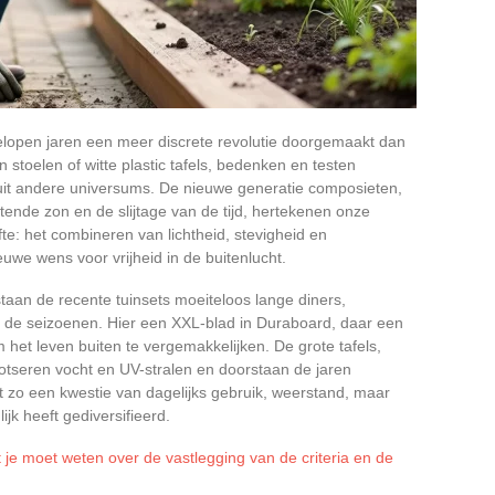
elopen jaren een meer discrete revolutie doorgemaakt dan
en stoelen of witte plastic tafels, bedenken en testen
uit andere universums. De nieuwe generatie composieten,
jtende zon en de slijtage van de tijd, hertekenen onze
fte: het combineren van lichtheid, stevigheid en
we wens voor vrijheid in de buitenlucht.
aan de recente tuinsets moeiteloos lange diners,
 de seizoenen. Hier een XXL-blad in Duraboard, daar een
 het leven buiten te vergemakkelijken. De grote tafels,
rotseren vocht en UV-stralen en doorstaan de jaren
 zo een kwestie van dagelijks gebruik, weerstand, maar
ijk heeft gediversifieerd.
t je moet weten over de vastlegging van de criteria en de