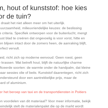
, hout of kunststof: hoe kies
or de tuin?
draait het niet alleen meer om het uiterlijk.
rzaamheid, milieuvriendelijke keuzes: de beslissing
criteria. Specifiek ontworpen voor de buitenlucht, mengt
 blad te creëren dat ongevoelig is voor vorst, hitte en
 blijven intact door de zomers heen, de aanraking blijft,
rfect vervult.
eid, richt zich op moderne eenvoud. Geen roest, geen
rassen. Wat betreft hout, blijft de natuurlijke charme
ficeerde soorten: de warmte onder de handpalm, dat kleine
paar sessies olie of beits. Kunststof daarentegen, richt zich
 ondersteund door een aantrekkelijke prijs, maar de
ard of aluminium.
r het beroep van taxi en de transportdiensten in Poitiers
n voordelen van dit materiaal? Voor meer informatie, bekijk
indelijk stelt de materialenpalet die op de markt wordt