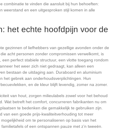
 combinatie te vinden die aansluit bij hun behoeften:
 weerstand en een uitgesproken stijl komen in alle
n: het echte hoofdpijn voor de
ote gezinnen of liefhebbers van gezellige avonden onder de
l die acht personen zonder compromissen verwelkomt, is
een perfect stabiele structuur, een vlotte toegang rondom
Wanneer het weer zich niet gedraagt, kan alleen een
ijven bestaan de uitdaging aan. Duraboard en aluminium
n het gebrek aan onderhoudsverplichtingen. Hun
rbecuevlekken, en de kleur blijft levendig, zomer na zomer.
iteit van hout, zorgen milieulabels zowel voor het behoud
ijd. Wat betreft het comfort, concurreren fabrikanten nu om
plaatsen te bedenken die gemakkelijk te gebruiken zijn.
od van een goede prijs-kwaliteitverhouding tot meer
 mogelijkheid om te personaliseren op basis van het
de familietafels of een ontspannen pauze met z’n tweeën.