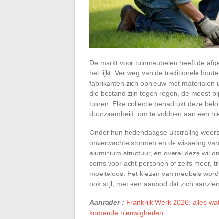
De markt voor tuinmeubelen heeft de afg
het lijkt. Ver weg van de traditionele hout
fabrikanten zich opnieuw met materialen 
die bestand zijn tegen regen, de meest bi
tuinen. Elke collectie benadrukt deze belo
duurzaamheid, om te voldoen aan een nieu
Onder hun hedendaagse uitstraling weerst
onverwachte stormen en de wisseling van
aluminium structuur, en overal deze wil om
soms voor acht personen of zelfs meer, t
moeiteloos. Het kiezen van meubels wordt
ook stijl, met een aanbod dat zich aanzienl
Aanrader :
Frankrijk Werk 2026: alles wa
komende nieuwigheden