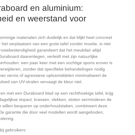
aboard en aluminium:
heid en weerstand voor
mige materialen zich duidelijk en dat blijkt heel concreet
het verplaatsen van een grote tafel zonder moeite, is niet
rosiebestendigheid garandeert dat het meubilair altijd
. Duraboard daarentegen, verleidt met zijn natuurlijke
derhouden: een paar keer met een vochtige spons erover is
verwijderen, zonder dat specifieke behandelingen nodig
van vernis of agressieve oplosmiddelen minimaliseert de
vloed van UV-stralen vervaagt de kleur niet.
en met een Duraboard blad op een rechthoekige tafel, krijg
dagelijkse impact: krassen, vlekken, stoten verminderen de
ch willen besparen op onderhoudstaken, combineert deze
. De garantie die door veel modellen wordt aangeboden,
stering.
ij gebruikers: