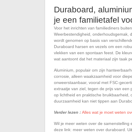
Duraboard, aluminium
je een familietafel vo
Voor het inrichten van familiediners buiten 
Weerbestendigheid, onderhoudsgemak, duu
wordt genomen op basis van verschillende 
Duraboard harsen en vezels om een robuust
vlekken van een spontaan feest. De kleuren
wat aantoont dat het materiaal zijn taak pe
Aluminium, populair om zijn hanteerbaarh
corrosie, alleen waakzaamheid voor diepe k
onweerstaanbaar, vooral met FSC-gecerti
extraatje van ziel, tegen de prijs van een 
op lichtheid en praktische bruikbaarheid,
duurzaamheid kan niet tippen aan Durabo
Verder lezen :
Alles wat je moet weten ove
Wil je meer weten over de samenstelling e
deze link: meer weten over duraboard. Uite