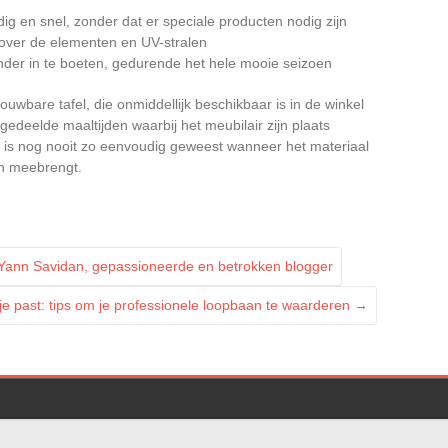
dig en snel, zonder dat er speciale producten nodig zijn
nover de elementen en UV-stralen
nder in te boeten, gedurende het hele mooie seizoen
uwbare tafel, die onmiddellijk beschikbaar is in de winkel
 gedeelde maaltijden waarbij het meubilair zijn plaats
n is nog nooit zo eenvoudig geweest wanneer het materiaal
ich meebrengt.
 Yann Savidan, gepassioneerde en betrokken blogger
 je past: tips om je professionele loopbaan te waarderen
→