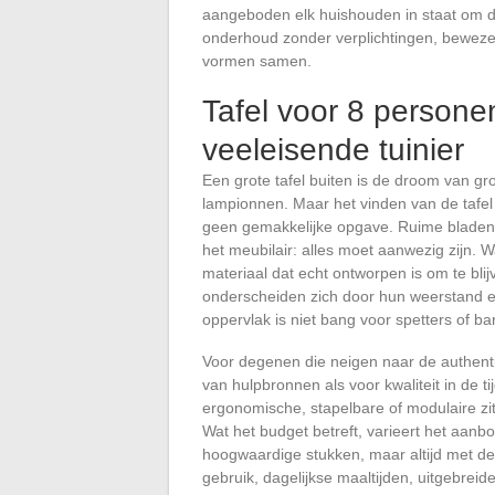
aangeboden elk huishouden in staat om de
onderhoud zonder verplichtingen, bewezen
vormen samen.
Tafel voor 8 persone
veeleisende tuinier
Een grote tafel buiten is de droom van gr
lampionnen. Maar het vinden van de tafe
geen gemakkelijke opgave. Ruime bladen, 
het meubilair: alles moet aanwezig zijn. 
materiaal dat echt ontworpen is om te bl
onderscheiden zich door hun weerstand e
oppervlak is niet bang voor spetters of ba
Voor degenen die neigen naar de authentic
van hulpbronnen als voor kwaliteit in de t
ergonomische, stapelbare of modulaire zit
Wat het budget betreft, varieert het aanb
hoogwaardige stukken, maar altijd met de
gebruik, dagelijkse maaltijden, uitgebrei