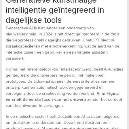
intelligentie geïntegreerd in
dagelijkse tools
Generatieve AI is niet langer een onderwerp van
nieuwsgierigheid. In 2024 is het direct geïntegreerd in de tools
die webprofessionals dagelijks gebruiken. ChatGPT biedt nu
spraakcapaciteiten met emotieherkenning, wat de aard van de
interactie tussen een gebruiker en een virtuele assistent
verandert.
Figma, het referentietool voor interfaceontwerp, heeft AI-functies
geïntegreerd die ontwerpers helpen bij het maken van
prototypes. De tijdswinst is reëel: de eerste iteraties van een
ontwerp kunnen automatisch worden gegenereerd en
vervolgens door de creatieveling worden verfijnd.
AI in Figma
versnelt de eerste fasen van het ontwerp
zonder het oordeel
van de ontwerper te vervangen.
In de medische sector heeft Doctolib een AI-assistent uitgerold
om praktijken te ondersteunen. Deze trend illustreert een
bredere beweging:
AI specialiseerde zich per sector
in plaats