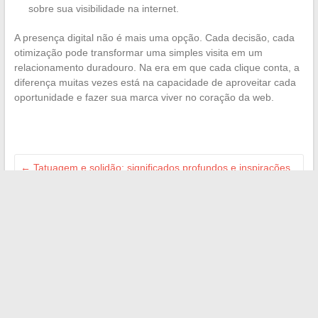
sobre sua visibilidade na internet.
A presença digital não é mais uma opção. Cada decisão, cada
otimização pode transformar uma simples visita em um
relacionamento duradouro. Na era em que cada clique conta, a
diferença muitas vezes está na capacidade de aproveitar cada
oportunidade e fazer sua marca viver no coração da web.
←
Tatuagem e solidão: significados profundos e inspirações
para expressar o isolamento
As melhores estratégias para ter sucesso nos seus
investimentos em ações em 2024
→
Search