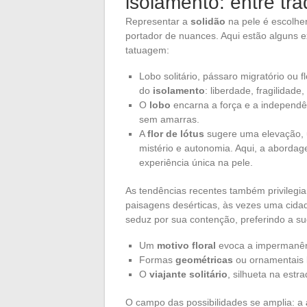
isolamento: entre tr
Representar a
solidão
na pele é escolh
portador de nuances. Aqui estão alguns
tatuagem:
Lobo solitário, pássaro migratório ou 
do
isolamento
: liberdade, fragilidade
O
lobo
encarna a força e a independ
sem amarras.
A
flor de lótus
sugere uma elevação, 
mistério e autonomia. Aqui, a abordag
experiência única na pele.
As tendências recentes também privilegia
paisagens desérticas, às vezes uma cidad
seduz por sua contenção, preferindo a su
Um
motivo floral
evoca a impermanên
Formas
geométricas
ou ornamentais l
O
viajante solitário
, silhueta na estr
O campo das possibilidades se amplia: a