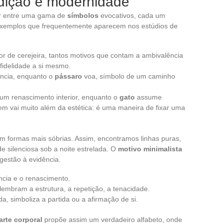
adição e modernidade
er entre uma gama de
símbolos
evocativos, cada um
 exemplos que frequentemente aparecem nos estúdios de
flor de cerejeira, tantos motivos que contam a ambivalência
, fidelidade a si mesmo.
ência, enquanto o
pássaro
voa, símbolo de um caminho
um renascimento interior, enquanto o
gato
assume
em vai muito além da estética: é uma maneira de fixar uma
m formas mais sóbrias. Assim, encontramos linhas puras,
e silenciosa sob a noite estrelada. O
motivo minimalista
gestão à evidência.
cia e o renascimento.
embram a estrutura, a repetição, a tenacidade.
ada, simboliza a partida ou a afirmação de si.
arte corporal
propõe assim um verdadeiro alfabeto, onde