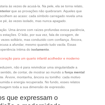
aria às vezes de acusá-la. Na pele, ela se torna relato,
nterior
que as provações não quebraram. Aqueles que
escolhem ao acaso: cada símbolo carregado revela uma
e pé, às vezes isolado, mas nunca apagado.
ção. Uma árvore com raízes profundas evoca paciência,
s estações. O leão, por sua vez, fala de coragem, de
 vezes solitário, mas conduzido com confiança. Âncora,
ecusa a afundar, mesmo quando tudo vacila. Essas
xperiência íntima do
isolamento
.
ecoração para um quarto infantil acolhedor e moderno
eduzem, não é para reivindicar uma singularidade a
 sentido, de contar, de mostrar ao mundo a
força mental
e. Árvore, montanha, âncora ou tomilho: cada motivo
ssumida e energia recuperada. No fundo, esses relatos
atuagem toda a sua dimensão de expressão.
os que expressam o