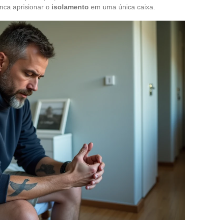
nca aprisionar o
isolamento
em uma única caixa.