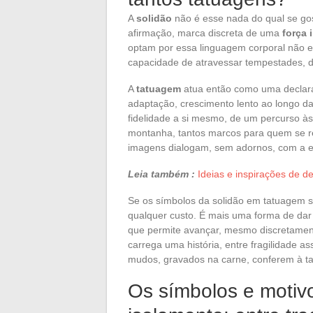
A
solidão
não é esse nada do qual se gost
afirmação, marca discreta de uma
força i
optam por essa linguagem corporal não 
capacidade de atravessar tempestades, d
A
tatuagem
atua então como uma declara
adaptação, crescimento lento ao longo da
fidelidade a si mesmo, de um percurso às
montanha, tantos marcos para quem se r
imagens dialogam, sem adornos, com a e
Leia também :
Ideias e inspirações de d
Se os símbolos da solidão em tatuagem s
qualquer custo. É mais uma forma de dar
que permite avançar, mesmo discretament
carrega uma história, entre fragilidade a
mudos, gravados na carne, conferem à t
Os símbolos e motiv