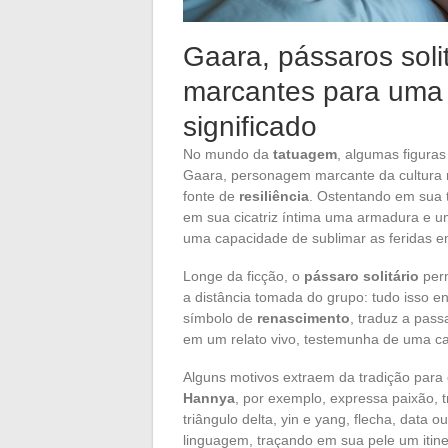
Gaara, pássaros solit
marcantes para uma
significado
No mundo da
tatuagem
, algumas figura
Gaara, personagem marcante da cultura m
fonte de
resiliência
. Ostentando em sua 
em sua cicatriz íntima uma armadura e u
uma capacidade de sublimar as feridas em
Longe da ficção, o
pássaro solitário
perm
a distância tomada do grupo: tudo isso 
símbolo de
renascimento
, traduz a pas
em um relato vivo, testemunha de uma ca
Alguns motivos extraem da tradição para
Hannya
, por exemplo, expressa paixão, 
triângulo delta, yin e yang, flecha, data
linguagem, traçando em sua pele um itine