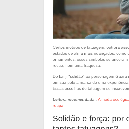
Certos motivos de tatuagem, outrora asso
estados de alma mais nuançados, como o 
ornamentos, esses símbolos se ancoram e
recuo, nem uma fraqueza.
Do kanji “solidão” ao personagem Gaara 
em sua pele a marca de uma experiência í
Essas escolhas de tatuagem se inscrevem
Leitura recomendada :
A moda ecológica 
roupa
Solidão e força: por
tantos tatuagens?