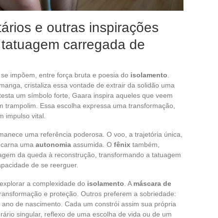
ários e outras inspirações
 tatuagem carregada de
s se impõem, entre força bruta e poesia do
isolamento
.
anga, cristaliza essa vontade de extrair da solidão uma
testa um símbolo forte, Gaara inspira aqueles que veem
m trampolim. Essa escolha expressa uma transformação,
 impulso vital.
anece uma referência poderosa. O voo, a trajetória única,
encarna uma
autonomia
assumida. O
fênix
também,
sagem da queda à reconstrução, transformando a tatuagem
pacidade de se reerguer.
 explorar a complexidade do
isolamento
. A
máscara de
transformação e proteção. Outros preferem a sobriedade:
 ou ano de nascimento. Cada um constrói assim sua própria
rário singular, reflexo de uma escolha de vida ou de um