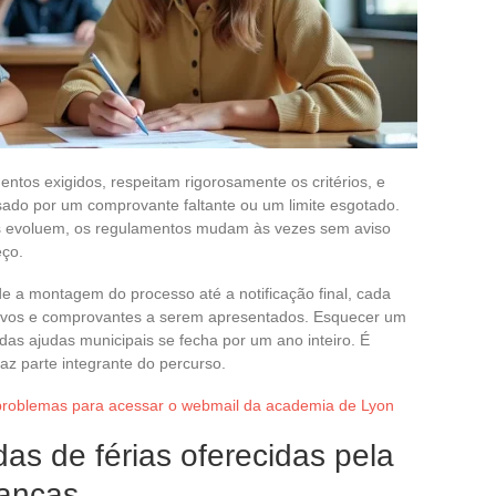
tos exigidos, respeitam rigorosamente os critérios, e
ado por um comprovante faltante ou um limite esgotado.
os evoluem, os regulamentos mudam às vezes sem aviso
eço.
 a montagem do processo até a notificação final, cada
ivos e comprovantes a serem apresentados. Esquecer um
a das ajudas municipais se fecha por um ano inteiro. É
faz parte integrante do percurso.
problemas para acessar o webmail da academia de Lyon
s de férias oferecidas pela
ianças