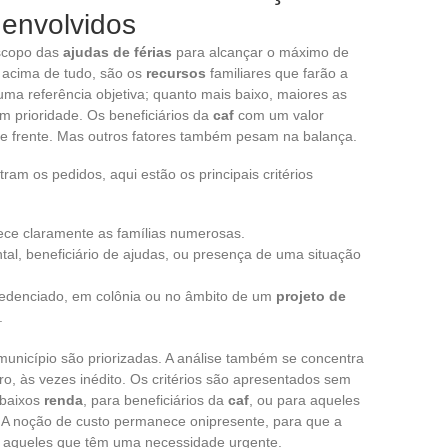
s envolvidos
escopo das
ajudas de férias
para alcançar o máximo de
: acima de tudo, são os
recursos
familiares que farão a
ma referência objetiva; quanto mais baixo, maiores as
 prioridade. Os beneficiários da
caf
com um valor
e frente. Mas outros fatores também pesam na balança.
ram os pedidos, aqui estão os principais critérios
ece claramente as famílias numerosas.
tal, beneficiário de ajudas, ou presença de uma situação
edenciado, em colônia ou no âmbito de um
projeto de
.
município são priorizadas. A análise também se concentra
ro, às vezes inédito. Os critérios são apresentados sem
 baixos
renda
, para beneficiários da
caf
, ou para aqueles
 A noção de custo permanece onipresente, para que a
te aqueles que têm uma necessidade urgente.