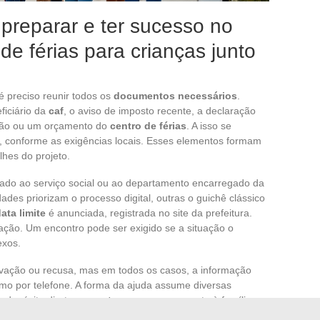
preparar e ter sucesso no
de férias para crianças junto
 preciso reunir todos os
documentos necessários
.
ficiário da
caf
, o aviso de imposto recente, a declaração
rição ou um orçamento do
centro de férias
. A isso se
, conforme as exigências locais. Esses elementos formam
lhes do projeto.
ado ao serviço social ou ao departamento encarregado da
ades priorizam o processo digital, outras o guichê clássico
ata limite
é anunciada, registrada no site da prefeitura.
ação. Um encontro pode ser exigido se a situação o
exos.
ovação ou recusa, mas em todos os casos, a informação
smo por telefone. A forma da ajuda assume diversas
m depósito direto ao
centro
, ou um pagamento à família.
 e aos comprovantes a serem apresentados