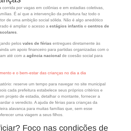
 corrida por vagas em colônias e em estadias coletivas,
mílias. É aí que a intervenção da prefeitura faz todo o
utor de uma ambição social sólida. Não é algo anedótico
arado é ampliar o acesso a
estágios infantis
e
centros de
escolares
.
eçando pelos
vales de férias
entregues diretamente às
ainda um apoio financeiro para partidas organizadas com o
oram até com a
agência nacional
de coesão social para
mento e o bem-estar das crianças no dia a dia
gatório: reserve um tempo para navegar no site municipal
ois cada prefeitura estabelece seus próprios critérios e
m projeto de estadia, detalhar o montante, fornecer a
rdar o veredicto. A ajuda de férias para crianças da
eira alavanca para muitas famílias que, sem esse
oferecer uma viagem a seus filhos.
ciar? Foco nas condições de