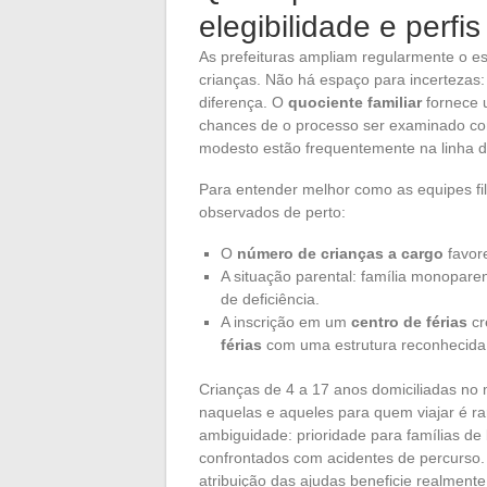
elegibilidade e perfi
As prefeituras ampliam regularmente o 
crianças. Não há espaço para incertezas
diferença. O
quociente familiar
fornece u
chances de o processo ser examinado com
modesto estão frequentemente na linha d
Para entender melhor como as equipes filt
observados de perto:
O
número de crianças a cargo
favor
A situação parental: família monoparen
de deficiência.
A inscrição em um
centro de férias
cr
férias
com uma estrutura reconhecida
Crianças de 4 a 17 anos domiciliadas no 
naquelas e aqueles para quem viajar é ra
ambiguidade: prioridade para famílias de
confrontados com acidentes de percurso.
atribuição das ajudas beneficie realmen