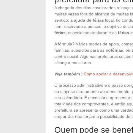
A chegada dos dias ensolarados relança a
muitas vezes fora do alcance de muitas fa
sentido: a
ajuda de férias
local, fio cond
nem reservado a poucos: o objetivo decl
férias
, especialmente durante as
férias 
A fórmula? Vários modos de apoio, com
famílias, subsídios para as
colônias
, ou 
centro social. Algumas prefeituras colab
alcançar mais lares.
Veja também :
Como apoiar o desenvolvi
O processo administrativo é o passo obri
ou dirija-se diretamente ao atendimento, p
seu calendário. É necessário apresentar u
totalidade dos comprovantes, e então agua
prefeitura se apresenta como uma verdad
empurrão, não teriam a possibilidade de 
Quem pode se benefi