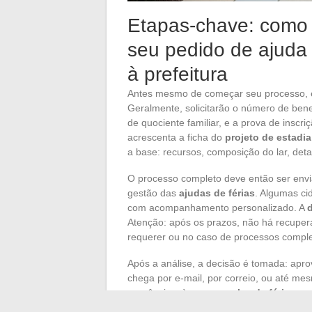
Etapas-chave: como 
seu pedido de ajuda 
à prefeitura
Antes mesmo de começar seu processo, é
Geralmente, solicitarão o número de bene
de quociente familiar, e a prova de insc
acrescenta a ficha do
projeto de estadia
a base: recursos, composição do lar, deta
O processo completo deve então ser envi
gestão das
ajudas de férias
. Algumas cid
com acompanhamento personalizado. A
d
Atenção: após os prazos, não há recuper
requerer ou no caso de processos compl
Após a análise, a decisão é tomada: apr
chega por e-mail, por correio, ou até me
aparências: às vezes,
vales de férias
, u
Fique atento às condições de pagamento