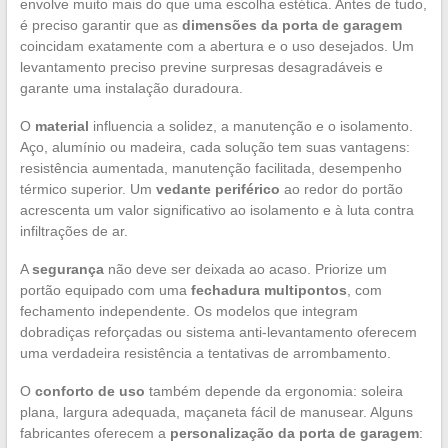
envolve muito mais do que uma escolha estética. Antes de tudo,
é preciso garantir que as
dimensões da porta de garagem
coincidam exatamente com a abertura e o uso desejados. Um
levantamento preciso previne surpresas desagradáveis e
garante uma instalação duradoura.
O
material
influencia a solidez, a manutenção e o isolamento.
Aço, alumínio ou madeira, cada solução tem suas vantagens:
resistência aumentada, manutenção facilitada, desempenho
térmico superior. Um
vedante periférico
ao redor do portão
acrescenta um valor significativo ao isolamento e à luta contra
infiltrações de ar.
A
segurança
não deve ser deixada ao acaso. Priorize um
portão equipado com uma
fechadura multipontos
, com
fechamento independente. Os modelos que integram
dobradiças reforçadas ou sistema anti-levantamento oferecem
uma verdadeira resistência a tentativas de arrombamento.
O
conforto de uso
também depende da ergonomia: soleira
plana, largura adequada, maçaneta fácil de manusear. Alguns
fabricantes oferecem a
personalização da porta de garagem
: