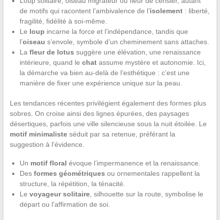
Loup solitaire, oiseau migrateur ou fleur de cerisier, autant
de motifs qui racontent l’ambivalence de l’
isolement
: liberté,
fragilité, fidélité à soi-même.
Le
loup
incarne la force et l’indépendance, tandis que
l’
oiseau
s’envole, symbole d’un cheminement sans attaches.
La
fleur de lotus
suggère une élévation, une renaissance
intérieure, quand le
chat
assume mystère et autonomie. Ici,
la démarche va bien au-delà de l’esthétique : c’est une
manière de fixer une expérience unique sur la peau.
Les tendances récentes privilégient également des formes plus
sobres. On croise ainsi des lignes épurées, des paysages
désertiques, parfois une ville silencieuse sous la nuit étoilée. Le
motif minimaliste
séduit par sa retenue, préférant la
suggestion à l’évidence.
Un
motif floral
évoque l’impermanence et la renaissance.
Des
formes géométriques
ou ornementales rappellent la
structure, la répétition, la ténacité.
Le
voyageur solitaire
, silhouette sur la route, symbolise le
départ ou l’affirmation de soi.