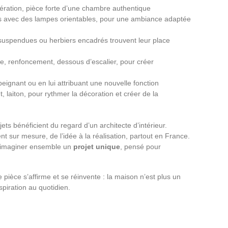
upération, pièce forte d’une chambre authentique
ns avec des lampes orientables, pour une ambiance adaptée
 suspendues ou herbiers encadrés trouvent leur place
he, renfoncement, dessous d’escalier, pour créer
ignant ou en lui attribuant une nouvelle fonction
ut, laiton, pour rythmer la décoration et créer de la
ets bénéficient du regard d’un architecte d’intérieur.
ur mesure, de l’idée à la réalisation, partout en France.
t imaginer ensemble un
projet unique
, pensé pour
 pièce s’affirme et se réinvente : la maison n’est plus un
spiration au quotidien.