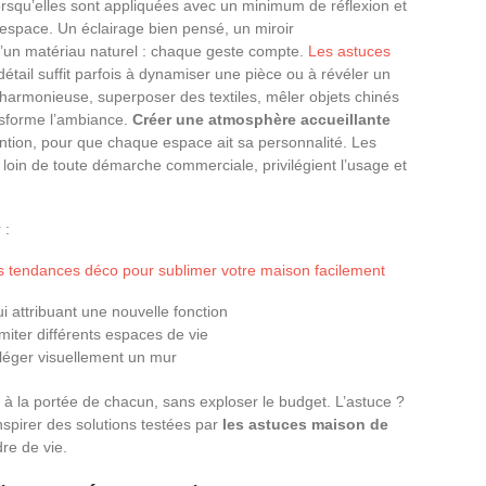
lorsqu’elles sont appliquées avec un minimum de réflexion et
n espace. Un éclairage bien pensé, un miroir
d’un matériau naturel : chaque geste compte.
Les astuces
détail suffit parfois à dynamiser une pièce ou à révéler un
armonieuse, superposer des textiles, mêler objets chinés
nsforme l’ambiance.
Créer une atmosphère accueillante
ention, pour que chaque espace ait sa personnalité. Les
 loin de toute démarche commerciale, privilégient l’usage et
 :
s tendances déco pour sublimer votre maison facilement
 attribuant une nouvelle fonction
miter différents espaces de vie
lléger visuellement un mur
 à la portée de chacun, sans exploser le budget. L’astuce ?
inspirer des solutions testées par
les astuces maison de
re de vie.