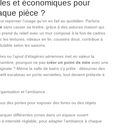
ales et économiques pour
aque pièce ?
tout repenser l’usage qu’on en fait au quotidien. Parlons
ce
sans casser sa tirelire, grâce à des astuces maison qui
on prend du relief avec un mur composé à la fois de cadres
 les textures, rideaux en lin, coussins doux, contribue à
dulable selon les saisons.
es ou l’ajout d’étagères aériennes met en valeur la
a chambre, pourquoi ne pas
créer un point de mire
avec une
riginale ? Même la salle de bains s’y prête : détourner des
tit escabeau en porte-serviettes, tout devient prétexte à
ganisation et l’ambiance :
us des portes pour exposer des livres ou des objets
arquer différentes zones dans un espace ouvert
s à intensité réglable, pour adapter l’ambiance à chaque