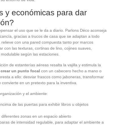
es y económicas para dar
ión?
epensar el uso que se le da a diario. Parlons Déco aconseja
lcancía, gracias a trucos de casa que se adaptan a todo
ra relieve con una pared compuesta tanto por marcos
 con las texturas, cortinas de lino, cojines suaves,
, modulable según las estaciones.
ión de estanterías aéreas resalta la vajilla y estimula la
o
crear un punto focal
con un cabecero hecho a mano o
presta a ello: desviar frascos como jaboneras, transformar
 convierte en un pretexto para la inventiva.
organización y el ambiente:
ncima de las puertas para exhibir libros u objetos
r diferentes zonas en un espacio abierto
paras de intensidad regulable, para adaptar el ambiente a