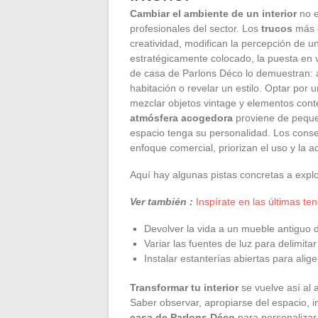
Cambiar el ambiente de un interior
no e
profesionales del sector. Los
trucos
más e
creatividad, modifican la percepción de 
estratégicamente colocado, la puesta en v
de casa de Parlons Déco lo demuestran: a
habitación o revelar un estilo. Optar por
mezclar objetos vintage y elementos con
atmósfera acogedora
proviene de peque
espacio tenga su personalidad. Los consej
enfoque comercial, priorizan el uso y la a
Aquí hay algunas pistas concretas a explo
Ver también :
Inspírate en las últimas t
Devolver la vida a un mueble antiguo
Variar las fuentes de luz para delimita
Instalar estanterías abiertas para ali
Transformar tu interior
se vuelve así al 
Saber observar, apropiarse del espacio, 
casa de Parlons Déco
para personalizar