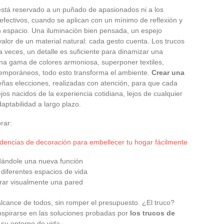
stá reservado a un puñado de apasionados ni a los
fectivos, cuando se aplican con un mínimo de reflexión y
un espacio. Una iluminación bien pensada, un espejo
alor de un material natural: cada gesto cuenta. Los trucos
 veces, un detalle es suficiente para dinamizar una
 una gama de colores armoniosa, superponer textiles,
temporáneos, todo esto transforma el ambiente.
Crear una
ñas elecciones, realizadas con atención, para que cada
os nacidos de la experiencia cotidiana, lejos de cualquier
daptabilidad a largo plazo.
rar:
endencias de decoración para embellecer tu hogar fácilmente
 dándole una nueva función
r diferentes espacios de vida
gerar visualmente una pared
alcance de todos, sin romper el presupuesto. ¿El truco?
inspirarse en las soluciones probadas por
los trucos de
 su entorno de vida.