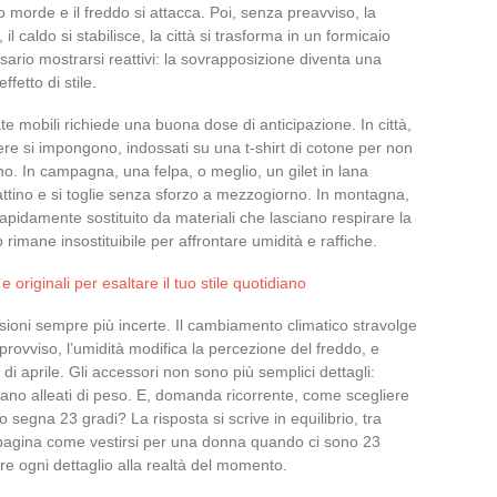
to morde e il freddo si attacca. Poi, senza preavviso, la
l caldo si stabilisce, la città si trasforma in un formicaio
ssario mostrarsi reattivi: la sovrapposizione diventa una
fetto di stile.
e mobili richiede una buona dose di anticipazione. In città,
liere si impongono, indossati su una t-shirt di cotone per non
no. In campagna, una felpa, o meglio, un gilet in lana
ttino e si toglie senza sforzo a mezzogiorno. In montagna,
rapidamente sostituito da materiali che lasciano respirare la
o rimane insostituibile per affrontare umidità e raffiche.
 originali per esaltare il tuo stile quotidiano
visioni sempre più incerte. Il cambiamento climatico stravolge
rovviso, l’umidità modifica la percezione del freddo, e
 di aprile. Gli accessori non sono più semplici dettagli:
ntano alleati di peso. E, domanda ricorrente, come scegliere
o segna 23 gradi? La risposta si scrive in equilibrio, tra
a pagina come vestirsi per una donna quando ci sono 23
tare ogni dettaglio alla realtà del momento.