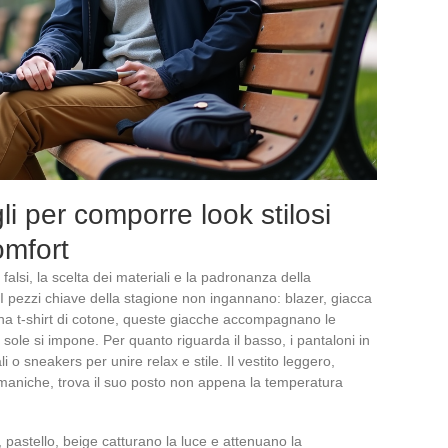
gli per comporre look stilosi
omfort
alsi, la scelta dei materiali e la padronanza della
 I pezzi chiave della stagione non ingannano: blazer, giacca
 una t-shirt di cotone, queste giacche accompagnano le
 sole si impone. Per quanto riguarda il basso, i pantaloni in
 o sneakers per unire relax e stile. Il vestito leggero,
 maniche, trova il suo posto non appena la temperatura
o, pastello, beige catturano la luce e attenuano la