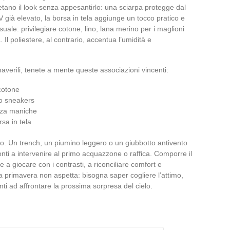
etano il look senza appesantirlo: una sciarpa protegge dal
UV già elevato, la borsa in tela aggiunge un tocco pratico e
suale: privilegiare cotone, lino, lana merino per i maglioni
 Il poliestere, al contrario, accentua l’umidità e
maverili, tenete a mente queste associazioni vincenti:
 cotone
 o sneakers
nza maniche
rsa in tela
eato. Un trench, un piumino leggero o un giubbotto antivento
nti a intervenire al primo acquazzone o raffica. Comporre il
e a giocare con i contrasti, a riconciliare comfort e
a primavera non aspetta: bisogna saper cogliere l’attimo,
onti ad affrontare la prossima sorpresa del cielo.