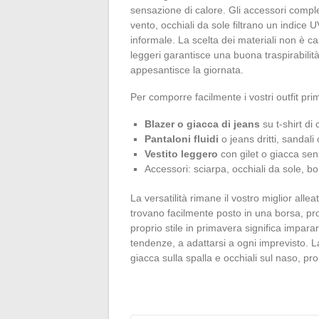
sensazione di calore. Gli accessori compl
vento, occhiali da sole filtrano un indice 
informale. La scelta dei materiali non è ca
leggeri garantisce una buona traspirabilità.
appesantisce la giornata.
Per comporre facilmente i vostri outfit pri
Blazer o giacca di jeans
su t-shirt di
Pantaloni fluidi
o jeans dritti, sandali
Vestito leggero
con gilet o giacca se
Accessori: sciarpa, occhiali da sole, bo
La versatilità rimane il vostro miglior all
trovano facilmente posto in una borsa, pro
proprio stile in primavera significa imparar
tendenze, a adattarsi a ogni imprevisto. L
giacca sulla spalla e occhiali sul naso, pr