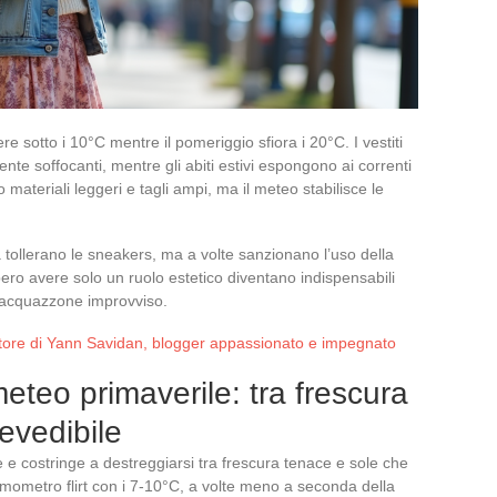
sotto i 10°C mentre il pomeriggio sfiora i 20°C. I vestiti
nte soffocanti, mentre gli abiti estivi espongono ai correnti
materiali leggeri e tagli ampi, ma il meteo stabilisce le
a tollerano le sneakers, ma a volte sanzionano l’uso della
ero avere solo un ruolo estetico diventano indispensabili
n acquazzone improvviso.
ratore di Yann Savidan, blogger appassionato e impegnato
meteo primaverile: tra frescura
evedibile
 e costringe a destreggiarsi tra frescura tenace e sole che
ermometro flirt con i 7-10°C, a volte meno a seconda della