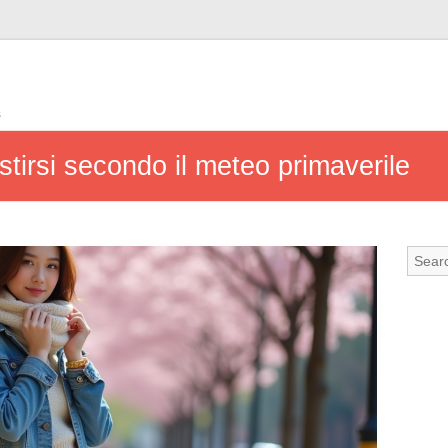
s
estirsi secondo il meteo primaverile