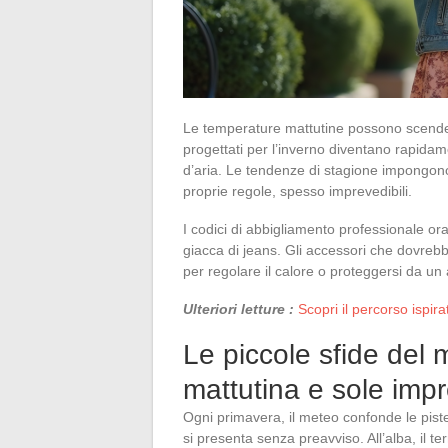
Le temperature mattutine possono scendere 
progettati per l’inverno diventano rapidame
d’aria. Le tendenze di stagione impongono 
proprie regole, spesso imprevedibili.
I codici di abbigliamento professionale or
giacca di jeans. Gli accessori che dovrebb
per regolare il calore o proteggersi da u
Ulteriori letture :
Scopri il percorso ispi
Le piccole sfide del 
mattutina e sole impr
Ogni primavera, il meteo confonde le piste
si presenta senza preavviso. All’alba, il t