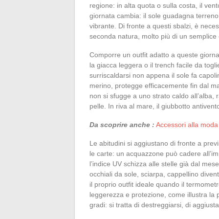
regione: in alta quota o sulla costa, il ven
giornata cambia: il sole guadagna terreno, i
vibrante. Di fronte a questi sbalzi, è nece
seconda natura, molto più di un semplice ef
Comporre un outfit adatto a queste giornat
la giacca leggera o il trench facile da tog
surriscaldarsi non appena il sole fa capoli
merino, protegge efficacemente fin dal ma
non si sfugge a uno strato caldo all’alba, 
pelle. In riva al mare, il giubbotto antivent
Da scoprire anche :
Accessori alla moda e
Le abitudini si aggiustano di fronte a pre
le carte: un acquazzone può cadere all’imp
l’indice UV schizza alle stelle già dal mese
occhiali da sole, sciarpa, cappellino dive
il proprio outfit ideale quando il termometr
leggerezza e protezione, come illustra l
gradi: si tratta di destreggiarsi, di aggius