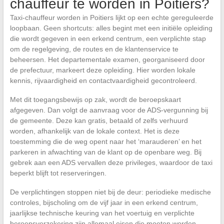
chauffeur te worden in Poitiers?
Taxi-chauffeur worden in Poitiers lijkt op een echte gereguleerde
loopbaan. Geen shortcuts: alles begint met een initiële opleiding
die wordt gegeven in een erkend centrum, een verplichte stap
om de regelgeving, de routes en de klantenservice te
beheersen. Het departementale examen, georganiseerd door
de prefectuur, markeert deze opleiding. Hier worden lokale
kennis, rijvaardigheid en contactvaardigheid gecontroleerd.
Met dit toegangsbewijs op zak, wordt de beroepskaart
afgegeven. Dan volgt de aanvraag voor de ADS-vergunning bij
de gemeente. Deze kan gratis, betaald of zelfs verhuurd
worden, afhankelijk van de lokale context. Het is deze
toestemming die de weg opent naar het ‘marauderen’ en het
parkeren in afwachting van de klant op de openbare weg. Bij
gebrek aan een ADS vervallen deze privileges, waardoor de taxi
beperkt blijft tot reserveringen.
De verplichtingen stoppen niet bij de deur: periodieke medische
controles, bijscholing om de vijf jaar in een erkend centrum,
jaarlijkse technische keuring van het voertuig en verplichte
beroepsverzekering zijn allemaal eisen die moeten worden