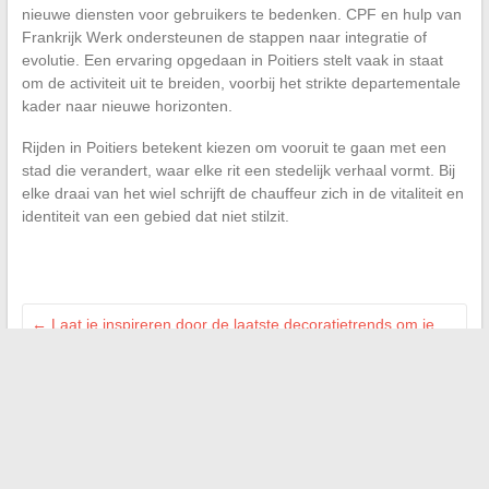
nieuwe diensten voor gebruikers te bedenken. CPF en hulp van
Frankrijk Werk ondersteunen de stappen naar integratie of
evolutie. Een ervaring opgedaan in Poitiers stelt vaak in staat
om de activiteit uit te breiden, voorbij het strikte departementale
kader naar nieuwe horizonten.
Rijden in Poitiers betekent kiezen om vooruit te gaan met een
stad die verandert, waar elke rit een stedelijk verhaal vormt. Bij
elke draai van het wiel schrijft de chauffeur zich in de vitaliteit en
identiteit van een gebied dat niet stilzit.
←
Laat je inspireren door de laatste decoratietrends om je
huis eenvoudig te verfraaien
Van oorsprong tot nu: een terugblik op de fascinerende
geschiedenis van streetwear
→
Zoeken