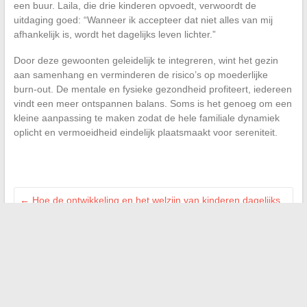
een buur. Laila, die drie kinderen opvoedt, verwoordt de
uitdaging goed: “Wanneer ik accepteer dat niet alles van mij
afhankelijk is, wordt het dagelijks leven lichter.”
Door deze gewoonten geleidelijk te integreren, wint het gezin
aan samenhang en verminderen de risico’s op moederlijke
burn-out. De mentale en fysieke gezondheid profiteert, iedereen
vindt een meer ontspannen balans. Soms is het genoeg om een
kleine aanpassing te maken zodat de hele familiale dynamiek
oplicht en vermoeidheid eindelijk plaatsmaakt voor sereniteit.
←
Hoe de ontwikkeling en het welzijn van kinderen dagelijks
ondersteunen
Tattoo en eenzaamheid: diepe betekenissen en inspiratie om
isolatie uit te drukken
→
Zoeken