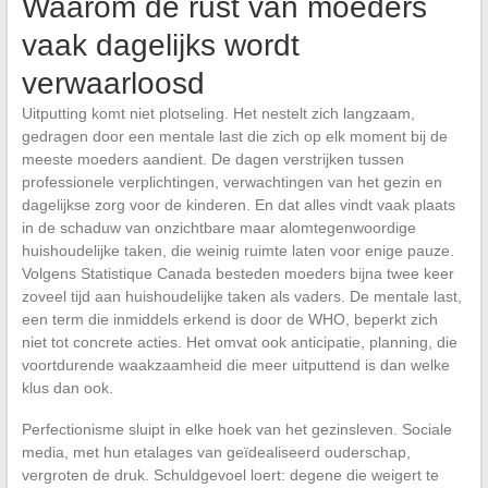
Waarom de rust van moeders
vaak dagelijks wordt
verwaarloosd
Uitputting komt niet plotseling. Het nestelt zich langzaam,
gedragen door een mentale last die zich op elk moment bij de
meeste moeders aandient. De dagen verstrijken tussen
professionele verplichtingen, verwachtingen van het gezin en
dagelijkse zorg voor de kinderen. En dat alles vindt vaak plaats
in de schaduw van onzichtbare maar alomtegenwoordige
huishoudelijke taken, die weinig ruimte laten voor enige pauze.
Volgens Statistique Canada besteden moeders bijna twee keer
zoveel tijd aan huishoudelijke taken als vaders. De mentale last,
een term die inmiddels erkend is door de WHO, beperkt zich
niet tot concrete acties. Het omvat ook anticipatie, planning, die
voortdurende waakzaamheid die meer uitputtend is dan welke
klus dan ook.
Perfectionisme sluipt in elke hoek van het gezinsleven. Sociale
media, met hun etalages van geïdealiseerd ouderschap,
vergroten de druk. Schuldgevoel loert: degene die weigert te